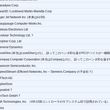
aradyne Corp.
eal3D / Lockheed Martin-Marietta Corp
iger Jet Network Inc. (本来はe159)
auppauge Computer Works Inc.
ebula Electronics Ltd
odular Technology Ltd. ?
cipher Corp. Ltd
eneral Dynamics
LevelOne (本当はLevelOneなのに、誤ってこのベンダIDを返すPCIデバイスが一
Compaq Computer Corporation (本当はCompaqなのに、誤ってこのベンダI
avicom Semiconductor, Inc.
peedStream (Efficient Networks, Inc -- Siemens Company の子会社？)
TTech AG
yberDoor
ynalink ?
inTech GmbH ?
IA Technologies, Inc. （VIA USBコントローラのサブシステムIDで誤用されている）
rris