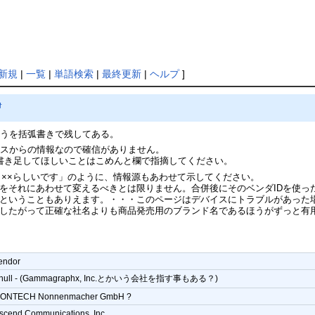
新規
|
一覧
|
単語検索
|
最終更新
|
ヘルプ
]
†
ほうを括弧書きで残してある。
ースからの情報なので確信がありません。
書き足してほしいことはこめんと欄で指摘してください。
と××らしいです」のように、情報源もあわせて示してください。
をそれにあわせて変えるべきとは限りません。合併後にそのベンダIDを使っ
ということもありえます。・・・このページはデバイスにトラブルがあった場
したがって正確な社名よりも商品発売用のブランド名であるほうがずっと有
0
endor
 null - (Gammagraphx, Inc.とかいう会社を指す事もある？)
ONTECH Nonnenmacher GmbH ?
scend Communications, Inc.