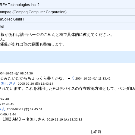
REA Technologies Inc. ?
ompaq (Compaq Computer Corporation)
aSoTec GmbH
ntel
ので、情報があれば該当ページのこめんと欄で具体的に教えてください。
せん。
、催促があれば他の範囲も整備します。
004-10-29 (金) 08:54:36
るみたいだからちょっくら書くかな。 --
K
2004-10-29 (金) 11:33:42
名無しさん
2005-02-20 (日) 12:43:14
されています。これを利用したPCIデバイスの存在確認方法として、ベンダIDが
:47:48
) 12:46:45
さん
2008-07-31 (木) 09:45:51
木) 09:48:44
ron、1002 AMD -- 名無しさん
2019-11-19 (火) 13:32:32
お名前