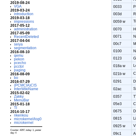
2019-08-24
VGA
0033
P
2019-03-24
003d
R
introduction
2019-03-18
T
0059 w
impressions
2017-05-12
0070
H
administration
2017-05-09
0071
N
RecentDeleted
2017-04-04
00c7
M
seiya
segmentation
0100
N
2016-08-10
qemu
0123
G
pekon
pcecho
018a w
pcctol
paging
021b w
2016-08-09
bo
0291
D
2016-07-29
(PCMCIA)CIS
S
02ac
InterWikiName
2015-02-02
0357
T
Zakky
MenuBar
05e3
C
2015-01-18
TI
0675
D
2014-10-17
nkenkou
0815
L
microkernel/log0
microkernel
V
0925 w
Counter: 4297, today: 1, yester
day: 4
09c1
A