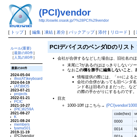
(PCI)vendor
http://oswiki.osask.jp/?%28PCI%29vendor
[
トップ
] [
編集
|
凍結
|
差分
|
バックアップ
|
添付
|
リロード
] [
PCIデバイスのベンダIDのリスト
ルール(重要)
［
最新の80件
］
［
人気の80件
］
会社が合併するなどした場合は、旧社名の
末尾に?があるのははっきりしないソ
最新の30件
なお
この欄を勝手に編集しないこと
。
2024-05-04
情報提供の際には、「○○による
ifno(AT)keyboard
会社の合併があっても旧ベンダ名
2024-04-19
(AT)BIOS
ンド名は旧名のままだった、など
2023-07-21
の際の手かがりにするものです。
projects
2022-01-21
目次
PCIC
1000-10ff はこちら→
(PCI)vendor/100
2021-10-27
(PIC)8259A
2021-08-27
code(hex)
v
K
2021-08-24
-
0000
members
tyama501
0014
N
2019-11-19
(PCI)vendor
001a
A