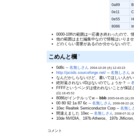
0a89
B
0e11
C
0e55
H
8086
I
0000-10ffの範囲は一応書き終わった
他の範囲はまだ編集中なので情報はいりま
どのくらい需要があるのか分からないので
こめんと欄
†
0d8c --
名無しさん
2004-10-26 (火) 12:43:23
http://pciids.sourceforge.net/
--
名無しさん
2
なんだかしらないけど、書いてほしい人がい
絶対返されないIDはないのでしょうか？ --
FFFFというベンダは使われないことが保証
(日) 18:45:52
8086がインテルってw --
bbb
2005-04-05 (火) 20
00 80 92 1a 87 6c --
名無しさん
2006-08-22 (火
10ec Realtek Semiconductor Corp --
名無し
間違えました 10ec --
名無しさん
2008-07-31 (
10de NVIDIA、197b Atheros、197b JMic
コメント