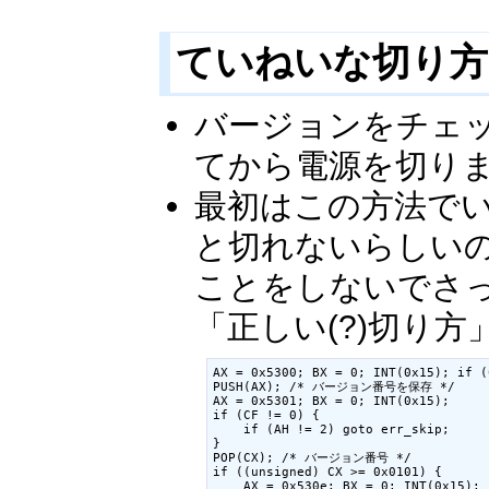
ていねいな切り方
バージョンをチェッ
てから電源を切り
最初はこの方法でい
と切れないらしいの
ことをしないでさ
「正しい(?)切り
AX = 0x5300; BX = 0; INT(0x15); if (
PUSH(AX); /* バージョン番号を保存 */

AX = 0x5301; BX = 0; INT(0x15);

if (CF != 0) {

    if (AH != 2) goto err_skip;

}

POP(CX); /* バージョン番号 */

if ((unsigned) CX >= 0x0101) {

    AX = 0x530e; BX = 0; INT(0x15);
