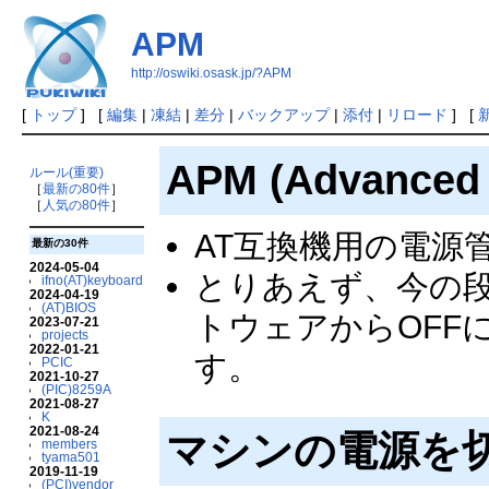
APM
http://oswiki.osask.jp/?APM
[
トップ
] [
編集
|
凍結
|
差分
|
バックアップ
|
添付
|
リロード
] [
APM (Advance
ルール(重要)
［
最新の80件
］
［
人気の80件
］
AT互換機用の電源
最新の30件
2024-05-04
とりあえず、今の段
ifno(AT)keyboard
2024-04-19
(AT)BIOS
トウェアからOFF
2023-07-21
projects
2022-01-21
す。
PCIC
2021-10-27
(PIC)8259A
2021-08-27
K
2021-08-24
マシンの電源を
members
tyama501
2019-11-19
(PCI)vendor