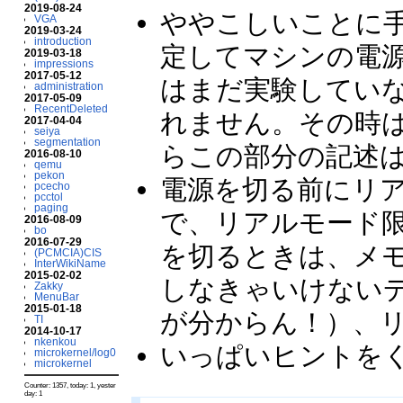
2019-08-24
ややこしいことに
VGA
2019-03-24
introduction
定してマシンの電
2019-03-18
impressions
2017-05-12
はまだ実験してい
administration
2017-05-09
RecentDeleted
れません。その時
2017-04-04
seiya
segmentation
らこの部分の記述
2016-08-10
qemu
pekon
電源を切る前にリ
pcecho
pcctol
paging
で、リアルモード
2016-08-09
bo
2016-07-29
を切るときは、メ
(PCMCIA)CIS
InterWikiName
2015-02-02
しなきゃいけない
Zakky
MenuBar
2015-01-18
が分からん！）、
TI
2014-10-17
nkenkou
いっぱいヒントをくれ
microkernel/log0
microkernel
Counter: 1357, today: 1, yester
day: 1