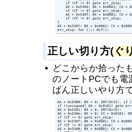
    if (CF != 0) goto err_skip;

    AX = 0x530d; BX = 0x0001; CX = 0
    if (CF != 0) goto err_skip;

    AX = 0x530f; BX = 0x0001; CX = 0
    if (CF != 0) goto err_skip;

}

AX = 0x5307; BX = 0x0001; CX = 0x000
err_skip: for (;;) HLT();
正しい切り方(
ぐ
どこからか拾った
のノートPCでも
ばん正しいやり方で
AX = 0x5300; BX = 0; INT(0x15); if (
if ((unsigned) AX < 0x0101) goto err_
AX = 0x5301; BX = 0; INT(0x15);

AX = 0x530e; BX = 0; CX = 0x0101; IN
if (CF != 0) goto err_skip;

AX = 0x530f; BX = 0x0001; CX = 0x000
if (CF != 0) goto err_skip;

AX = 0x5308; BX = 0x0001; CX = 0x000