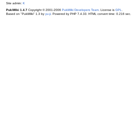
Site admin:
K
PukiWiki 1.4.7
Copyright © 2001-2006
PukiWiki Developers Team
. License is
GPL
.
Based on "PukiWiki" 1.3 by
yu-ji
. Powered by PHP 7.4.33. HTML convert time: 0.216 sec.