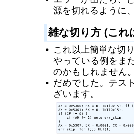
源を切れるように
雑な切り方 (これ
これ以上簡単な切
やっている例をま
のかもしれません
だめでした。テス
ざいます。
AX = 0x5300; BX = 0; INT(0x15); if (
AX = 0x5301; BX = 0; INT(0x15);

if (CF != 0) {

    if (AH != 2) goto err_skip;

}

AX = 0x5307; BX = 0x0001; CX = 0x000
err_skip: for (;;) HLT();