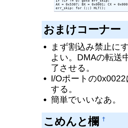
if (CF != 0) goto err_skip;

AX = 0x5307; BX = 0x0001; CX = 0x000
err_skip: for (;;) HLT();
おまけコーナー 
まず割込み禁止にす
よい。DMAの転送
了させる。
I/Oポートの0x00
する。
簡単でいいなあ。
こめんと欄
†