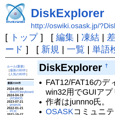
DiskExplorer
http://oswiki.osask.jp/?Di
[
トップ
] [
編集
|
凍結
|
ード
] [
新規
|
一覧
|
単語
DiskExplorer
†
ルール(重要)
［
最新の80件
］
［
人気の80件
］
FAT12/FAT1
最新の30件
2024-05-04
win32用でGUIア
ifno(AT)keyboard
2024-04-19
(AT)BIOS
作者はjunnno氏。
2023-07-21
projects
2022-01-21
OSASK
コミュニテ
PCIC
2021-10-27