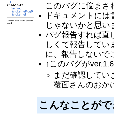
TI
このバグに悩まさ
2014-10-17
nkenkou
microkernel/log0
ドキュメントには
microkernel
Counter: 1936, today: 2, yester
じゃないかと思い
day: 1
バグ報告すれば直
しくて報告してい
に、報告しないで
↑このバグがver.1
まだ確認してい
覆面さんのおか
こんなことがで