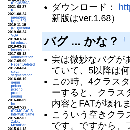
(PIC)8259A
ダウンロード：
ht
2021-08-27
K
2021-08-24
新版はver.1.68）
members
tyama501
2019-11-19
(PCI)vendor
2019-08-24
VGA
バグ ... かな？
†
2019-03-24
introduction
2019-03-18
impressions
2017-05-12
実は微妙なバグがあ
administration
2017-05-09
RecentDeleted
ていて、5以降は
2017-04-04
seiya
segmentation
この時、4クラス
2016-08-10
qemu
pekon
ーすると、クラス
pcecho
pcctol
paging
2016-08-09
内容とFATが壊れ
bo
2016-07-29
(PCMCIA)CIS
こういう空きクラ
InterWikiName
2015-02-02
Zakky
です。ですから、
MenuBar
2015-01-18