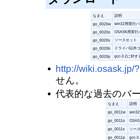
なまえ
説明
win32用実行
go_0020w
OSASK用実
go_0020o
ソースセット
go_0020s
ドライバ以外
go_0020b
gcc-3.2に
go_0020p
http://wiki.osask.jp
せん。
代表的な過去のバ
なまえ
説明
go_0011w
win
go_0011o
OSA
go_0011s
ソー
go_0011p
gcc