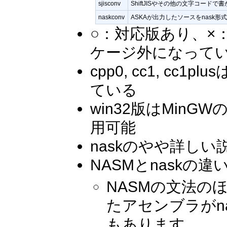
sjisconv
ShiftJISやその他の文字コー
naskconv
ASKAが出力したソースをnask形
○：対応版あり、×
ケージ外になって
cpp0, cc1, c
ている
win32版はMinG
用可能
naskのやや詳しい
NASMとnaskの違
NASMの文法の
たアセンブラがn
もあります。