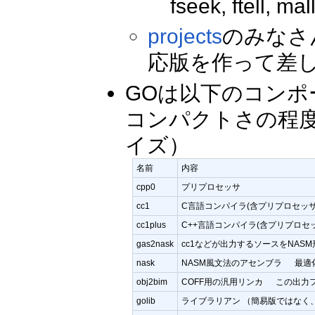
fseek, ftell, m
projects
のみなさ
応版を作って差
GOは以下のコン
コンパクトさの程度の
イズ）
名前
内容
cpp0
プリプロセッサ
cc1
C言語コンパイラ(含プリプロセッサ
cc1plus
C++言語コンパイラ(含プリプロセ
gas2nask
cc1などが出力するソースをNAS
nask
NASM風文法のアセンブラ 最適
obj2bim
COFF用の汎用リンカ この出力
golib
ライブラリアン （簡易版ではなく