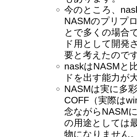
今のところ、na
NASMのプリプ
とで多くの場合で
ド用として開発
要と考えたので
naskはNAS
ドを出す能力が
NASMは実に多彩
COFF（実際はw
念ながらNASM
の用途としては
物になりません