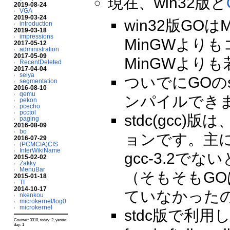
現在、win32版と
2019-08-24
VGA
2019-03-24
win32版G
introduction
2019-03-18
impressions
MinGWより
2017-05-12
administration
2017-05-09
MinGWより
RecentDeleted
2017-04-04
seiya
ついでにGOのs
segmentation
2016-08-10
qemu
ンパイルでき
pekon
pcecho
pcctol
stdc(gcc)版
paging
2016-08-09
bo
ョンです。主に
2016-07-29
(PCMCIA)CIS
InterWikiName
gcc-3.2
2015-02-02
Zakky
MenuBar
（そもそもG
2015-01-18
TI
2014-10-17
ていなかった
nkenkou
microkernel/log0
microkernel
stdc版で利用している
Counter: 3310, today: 2, yester
day: 1