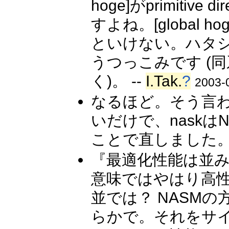
hoge]がprimiti
すよね。[global h
といけない。ハタシ
うつっこみです (
く)。 --
I.Tak.
?
2003-
なるほど。そう言
いだけで、nask
ことで直しました。 
『最適化性能は並み
意味ではやはり高
並では？ NASM
らかで。それをサ