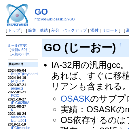
GO
http://oswiki.osask.jp/?GO
[
トップ
] [
編集
|
凍結
|
差分
|
バックアップ
|
添付
|
リロード
] [
GO (じーおー)
†
ルール(重要)
［
最新の80件
］
［
人気の80件
］
IA-32用の汎用gcc
最新の30件
2024-05-04
あれば、すぐに移
ifno(AT)keyboard
2024-04-19
(AT)BIOS
リアンも含まれる
2023-07-21
projects
2022-01-21
PCIC
OSASK
のサブプ
2021-10-27
(PIC)8259A
2021-08-27
実績：OSASKの
K
2021-08-24
members
OS依存するのは
tyama501
2019-11-19
(PCI)vendor