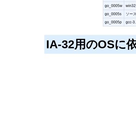
go_0005w
win
go_0005s
ソー
go_0005p
gcc
IA-32用のO