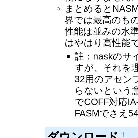
まとめるとNAS
界では最高のもの
性能は並みの水準
はやはり高性能
註：naskの
すが、それを理
32用のアセン
らないという意
でCOFF対応
FASMでさえ5
ダウンロード
†