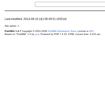
Last-modified: 2014-09-10 (水) 06:49:51 (4351d)
Site admin:
K
PukiWiki 1.4.7
Copyright © 2001-2006
PukiWiki Developers Team
. License is
GPL
.
Based on "PukiWiki" 1.3 by
yu-ji
. Powered by PHP 7.4.33. HTML convert time: 0.015 sec.