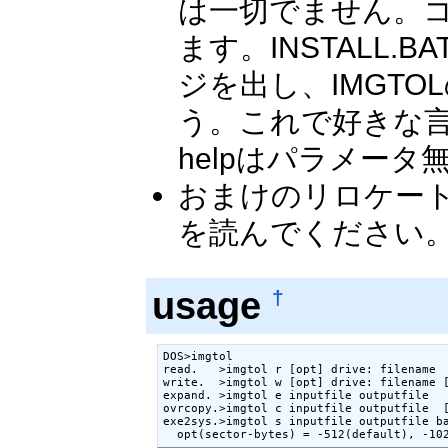
は一切でません。
ます。INSTALL
ジを出し、IMGTO
う。これで好きな
helpはパラメータ
おまけのリロケート
を読んでください
usage
†
DOS>imgtol

read.   >imgtol r [opt] drive: filename  
write.  >imgtol w [opt] drive: filename [
expand. >imgtol e inputfile outputfile   
ovrcopy.>imgtol c inputfile outputfile  [
exe2sys.>imgtol s inputfile outputfile ba
  opt(sector-bytes) = -512(default), -10