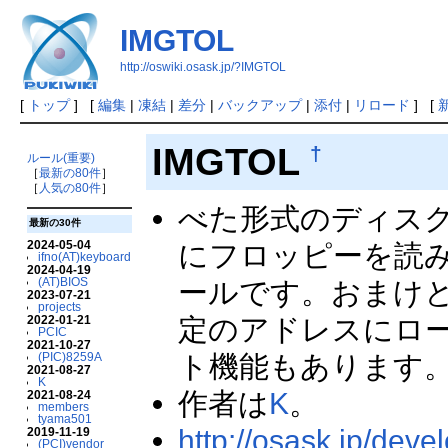
IMGTOL
http://oswiki.osask.jp/?IMGTOL
[
トップ
] [
編集
|
凍結
|
差分
|
バックアップ
|
添付
|
リロード
] [
IMGTOL
†
ルール(重要)
［
最新の80件
］
［
人気の80件
］
べた形式のディス
最新の30件
2024-05-04
にフロッピーを読
ifno(AT)keyboard
2024-04-19
(AT)BIOS
ールです。おまけとし
2023-07-21
projects
定のアドレスにロ
2022-01-21
PCIC
2021-10-27
ト機能もあります
(PIC)8259A
2021-08-27
K
作者は
K
。
2021-08-24
members
tyama501
http://osask.jp/deve
2019-11-19
(PCI)vendor