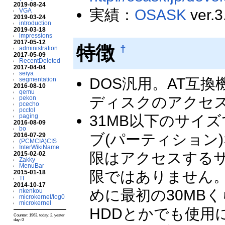
2019-08-24
実績：
OSASK
ver
VGA
2019-03-24
introduction
2019-03-18
impressions
2017-05-12
特徴
†
administration
2017-05-09
RecentDeleted
2017-04-04
seiya
DOS汎用。AT互換
segmentation
2016-08-10
qemu
ディスクのアクセスにはI
pekon
pcecho
pcctol
31MB以下のサイ
paging
2016-08-09
bo
ブ(パーティション
2016-07-29
(PCMCIA)CIS
InterWikiName
限はアクセスする
2015-02-02
Zakky
MenuBar
限ではありません。
2015-01-18
TI
2014-10-17
めに最初の30MB
nkenkou
microkernel/log0
microkernel
HDDとかでも使用
Counter: 1963, today: 2, yester
day: 0