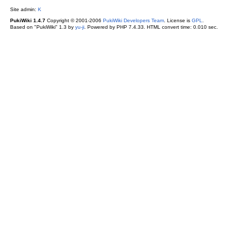
Site admin:
K
PukiWiki 1.4.7
Copyright © 2001-2006
PukiWiki Developers Team
. License is
GPL
.
Based on "PukiWiki" 1.3 by
yu-ji
. Powered by PHP 7.4.33. HTML convert time: 0.010 sec.