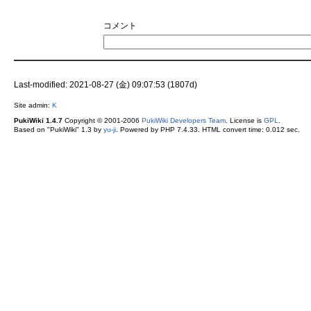
コメント
Last-modified: 2021-08-27 (金) 09:07:53 (1807d)
Site admin:
K
PukiWiki 1.4.7
Copyright © 2001-2006
PukiWiki Developers Team
. License is
GPL
.
Based on "PukiWiki" 1.3 by
yu-ji
. Powered by PHP 7.4.33. HTML convert time: 0.012 sec.