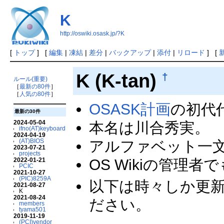
K
http://oswiki.osask.jp/?K
[
トップ
] [
編集
|
凍結
|
差分
|
バックアップ
|
添付
|
リロード
] [
K (K-tan)
†
ルール(重要)
［
最新の80件
］
［
人気の80件
］
OSASK計画
の初代
最新の30件
2024-05-04
本名は川合秀実。
ifno(AT)keyboard
2024-04-19
(AT)BIOS
アルファベット一
2023-07-21
projects
OS Wikiの管理
2022-01-21
PCIC
2021-10-27
(PIC)8259A
以下は時々しか更
2021-08-27
K
2021-08-24
ださい。
members
tyama501
2019-11-19
(PCI)vendor