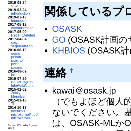
2019-08-24
VGA
関係しているプ
2019-03-24
introduction
2019-03-18
impressions
2017-05-12
OSASK
administration
2017-05-09
RecentDeleted
GO
(OSASK計画
2017-04-04
seiya
segmentation
KHBIOS
(OSASK
2016-08-10
qemu
pekon
pcecho
pcctol
paging
連絡
†
2016-08-09
bo
2016-07-29
(PCMCIA)CIS
InterWikiName
kawai＠osask.jp
2015-02-02
Zakky
MenuBar
（でもよほど個人
2015-01-18
TI
2014-10-17
ないでください。基本
nkenkou
microkernel/log0
microkernel
は、OSASK-MLか
Counter: 4391, today: 2, yester
day: 0