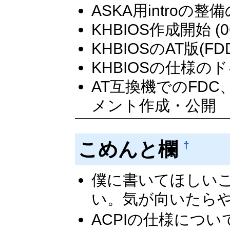
ASKA用introの整
KHBIOS作成開始 (06.
KHBIOSのAT版(F
KHBIOSの仕様のドキ
AT互換機でのFD
メント作成・公開
こめんと欄
†
僕に書いてほしい
い。気が向いたらや
ACPIの仕様につい