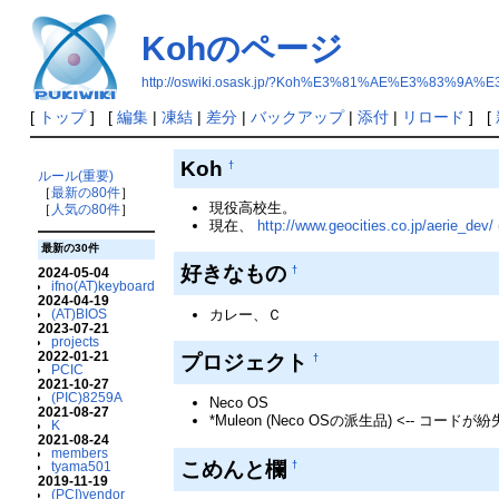
Kohのページ
http://oswiki.osask.jp/?Koh%E3%81%AE%E3%83%9
[
トップ
] [
編集
|
凍結
|
差分
|
バックアップ
|
添付
|
リロード
] [
Koh
†
ルール(重要)
［
最新の80件
］
現役高校生。
［
人気の80件
］
現在、
http://www.geocities.co.jp/aerie_dev/
最新の30件
好きなもの
†
2024-05-04
ifno(AT)keyboard
2024-04-19
カレー、Ｃ
(AT)BIOS
2023-07-21
projects
2022-01-21
プロジェクト
†
PCIC
2021-10-27
(PIC)8259A
Neco OS
2021-08-27
*Muleon (Neco OSの派生品) <-- コ
K
2021-08-24
members
こめんと欄
tyama501
†
2019-11-19
(PCI)vendor