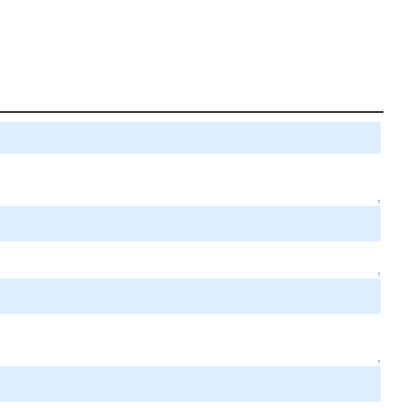
↑
↑
↑