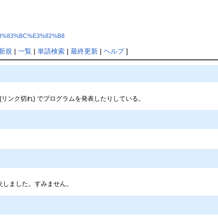
A%E3%83%BC%E3%82%B8
新規
|
一覧
|
単語検索
|
最終更新
|
ヘルプ
]
(リンク切れ) でプログラムを発表したりしている。
ードが紛失しました。すみません。