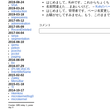
2019-08-24
はじめまして。Kohです。これからちょくち
VGA
名前間違えた....まあいいけど。 --
Kohのペ
2019-03-24
はじめまして。管理者です。ページ名変更しま
introduction
2019-03-18
お騒がせしてすみません。もう、このままでい
impressions
2017-05-12
administration
コメント
2017-05-09
RecentDeleted
2017-04-04
seiya
segmentation
2016-08-10
qemu
pekon
pcecho
pcctol
paging
2016-08-09
bo
2016-07-29
(PCMCIA)CIS
InterWikiName
2015-02-02
Zakky
MenuBar
2015-01-18
TI
2014-10-17
nkenkou
microkernel/log0
microkernel
Counter: 1189, today: 1, yester
day: 0