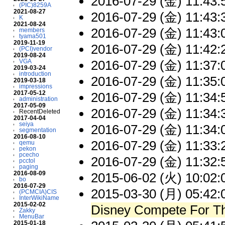
2016-07-29 (金) 11:43:
(PIC)8259A
2021-08-27
2016-07-29 (金) 11:43:
K
2021-08-24
2016-07-29 (金) 11:43:
members
tyama501
2019-11-19
2016-07-29 (金) 11:42:
(PCI)vendor
2019-08-24
2016-07-29 (金) 11:37:
VGA
2019-03-24
introduction
2016-07-29 (金) 11:35:
2019-03-18
impressions
2017-05-12
2016-07-29 (金) 11:34:
administration
2017-05-09
2016-07-29 (金) 11:34:
RecentDeleted
2017-04-04
seiya
2016-07-29 (金) 11:34:
segmentation
2016-08-10
2016-07-29 (金) 11:33:
qemu
pekon
pcecho
2016-07-29 (金) 11:32:
pcctol
paging
2016-08-09
2015-06-02 (火) 10:02:
bo
2016-07-29
2015-03-30 (月) 05:42:
(PCMCIA)CIS
InterWikiName
2015-02-02
Disney Compete For Th
Zakky
MenuBar
2015-01-18