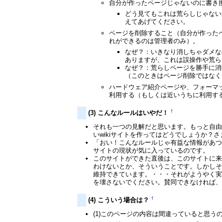
自分が作ったページじゃないのに書き
どう見てもこれは荒らしじゃない
えてあげてください。
ページを削除すること（自分が作った
れができるのは管理者のみ）。
なぜ？：いきなり消しちゃダメな
ありますが、これは誤操作や荒ら
なぜ？：荒らしページを勝手に消
（このときはページ削除ではなく
ハードウェア紹介ページや、フォーマ
利用する（もしくは近いうちに利用する
†
(3) こんなルールはいやだ！
それも一つの見解だと思います。もっと自由が
いwikiサイトを作ってはどうでしょうか
「おい！こんなルールじゃ有益な情報があ
サイトの現状が気に入っているのです。
このサイトができた直後は、このサイトに
わけないとか、そういうことです。しかし
維持できています。・・・それがようやく
を壊さないでください。賛同できなければ
†
(4) こういう場合は？
(1)このページの内容は間違っていると思