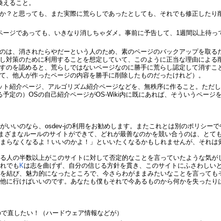
換えること。
か？と思っても、また実際に荒らしであったとしても、それでも修正したり
ページであっても、いきなり消しちゃダメ。事前に予告して、1週間以上待っ
のは、消されたらやだーという人のため、素のページのバックアップを取るた
し対策のために利用することを想定していて、このように正当な理由による
すのを認めると、荒らしではないページなのに勝手に荒らし認定して消すことが
て、他人が作ったページの内容を勝手に削除したものだったけれど）。
ット紹介ページ、アルゴリズム紹介ページなどを、無秩序に作ること。ただ
予定の）OSの自己紹介ページがOS-Wiki内に既にあれば、そういうページ
いいのなら、osdev-jの利用をお勧めします。またこれとは別のポリシー
？さまざまなルールのサイトができて、どれが最善なのかを競い合うのは、とて
つまらなくなるよ！いいのかよ！」といいたくなるかもしれませんが、それは
来る人の半数以上がこのサイトに対して否定的なことを言っていたような気が
それでも
K
は志を曲げず、自分の信じる方針を貫き、このサイトにふさわしい
実を結び、魅力的になったところで、今さらわがままみたいなことを言っても
、他に行けばいいのです。あなたも僕もそれで今あるものから何かを失ったり
うので直したい！（ハードウェア情報などが）