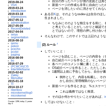
自分の作ったページが僕の意図とは異
2019-08-24
新規ページの作成も非常に自由だった
VGA
2019-03-24
ページを消したいのに消させてくれな
introduction
ある日
K
は、そのようなosdev-jは自分の
2019-03-18
impressions
生まれました。
2017-05-12
administration
ちなみにそのような独立をする前に、もち
2017-05-09
と考えていることがしっかりと確認で
RecentDeleted
とではないので、理想の押し付け合い
2017-04-04
seiya
そんなわけで、このサイトでは上記のような
segmentation
2016-08-10
qemu
†
(2) ルール
pekon
pcecho
していいこと：
pcctol
paging
ページを読むこと。ページの内容を（デ
2016-08-09
自己紹介ページを作ること。そこを自
bo
2016-07-29
各ページのコメント欄に書くこと。コ
(PCMCIA)CIS
OS紹介ページを作ること。ただしこ
InterWikiName
1週間以上前に予告してから、自分が
2015-02-02
Zakky
例外として、内容を転載し、その
MenuBar
かし自分に管理権限のないページ
2015-01-18
TI
新規ページを作るときは、%エスケー
2014-10-17
nkenkou
これは義務ではなく推奨。
microkernel/log0
microkernel
そのほか何かやりたいことがあれば、
i
してはいけないこと：
Counter: 1296, today: 2, yester
day: 0