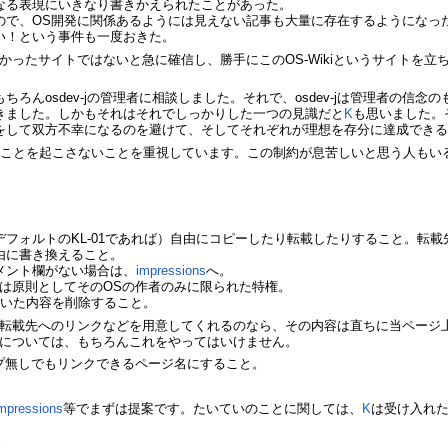
なる表現にいきなり書きかえられたことがあった。
ので、OS開発に関係あるようには見えない記事も大量に存在するようになっ
い！という事件も一度おきた。
ほしかったサイトではないと急に確信し、勝手にこのOS-Wikiというサイトを立
ろんosdev-jの管理者に相談しました。それで、osdev-jは管理者の
きました。しかもそれはそれでしっかりした一つの見識だと
K
も思いました。
をして双方不幸になるのを避けて、そしてそれぞれが理想を存分に達成でき
ことを起こさないことを重視しています。この制約が息苦しいと思う人もいる
フォルトのKL-01であれば）自由にコピーしたり転載したりすること。転
由に書き換えること。
メント欄がない場合は、
impressions
へ。
れは原則としてそのOSの作者のみに限られた特権。
書いた内容を削除すること。
転載先へのリンクなどを用意してくれるのなら、その内容は直ちに当ページ
については、もちろんこれをやってはいけません。
プ無しでもリンクできるページ名にすること。
mpressions
等でまずは提案です。たいていのことに関しては、
K
は受け入れ