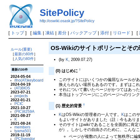
SitePolicy
http://oswiki.osask.jp/?SitePolicy
[
トップ
] [
編集
|
凍結
|
差分
|
バックアップ
|
添付
|
リロード
] [
OS-Wikiのサイトポリシーとそ
ルール(重要)
［
最新の80件
］
［
人気の80件
］
(by
K
, 2009.07.27)
最新の30件
†
(0) はじめに
2024-05-04
このサイトにはいくつかの偏屈なルールがあ
ifno(AT)keyboard
換えられない場所もあるのです。まずはこ
2024-04-19
(AT)BIOS
それについて書いたページがかつてはあっ
2023-07-21
本当はトップページにこのページへのリン
projects
2022-01-21
PCIC
†
(1) 歴史的背景
2021-10-27
(PIC)8259A
K
はOS-Wikiの管理者の一人です。
K
はこのサ
2021-08-27
もよいサイトがありました（註：今もあり
K
2021-08-24
そのサイトはwikiであることを全面的に
members
が）。しかしその自由さのために、こんな
tyama501
2019-11-19
ページが複数の人によって無秩序に編
(PCI)vendor