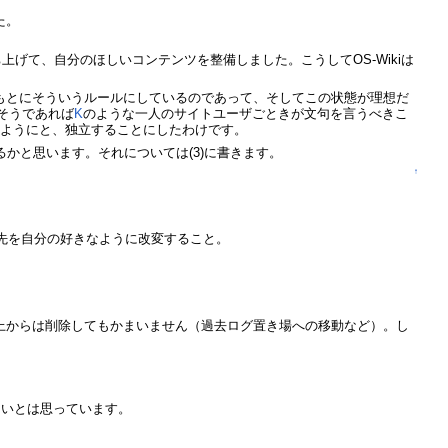
た。
ち上げて、自分のほしいコンテンツを整備しました。こうしてOS-Wikiは
信念のもとにそういうルールにしているのであって、そしてこの状態が理想だ
そうであれば
K
のような一人のサイトユーザごときが文句を言うべきこ
るようにと、独立することにしたわけです。
かと思います。それについては(3)に書きます。
↑
載先を自分の好きなように改変すること。
上からは削除してもかまいません（過去ログ置き場への移動など）。し
たいとは思っています。