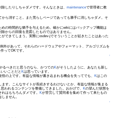
削除したりしちゃダメです。そんなときは、
maintenance
で管理者に教
てから消すこと。また荒らしページであっても勝手に消しちゃダメ。そ
めの時間的な猶予を与えるため。確かにwikiにはバックアップ機能は
削除からの回復を意図したものではありません。
できてしまう。実際にosdev-jでそういうことが起きたことはあった
し例外があって、それらのハードウェアやフォーマット、アルゴリズムを
を作ってOKです。
↑
でやるべきだと思うのなら、かつての
K
がそうしたように、あなたも新し
もいいことだと
K
は思っています。
覚悟の上です。有益な情報が書き込まれる機会を失ってでも、
K
はこの
します。こんなサイトが長続きするわけないとか、有益な情報が集まる
と思われるコンテンツを整備してきました。おかげで、
K
の望んだ状態を
それはもちろんダメです。
K
が苦労して賛同者を集めて作って来たもの
はしません。
↑