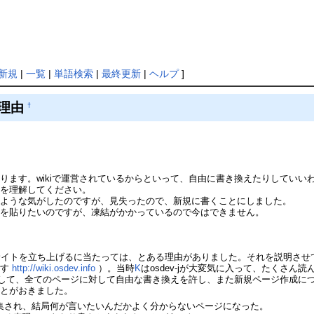
新規
|
一覧
|
単語検索
|
最終更新
|
ヘルプ
]
の理由
†
ります。wikiで運営されているからといって、自由に書き換えたりしてい
れを理解してください。
たような気がしたのですが、見失ったので、新規に書くことにしました。
クを貼りたいのですが、凍結がかかっているので今はできません。
イトを立ち上げるに当たっては、とある理由がありました。それを説明させてく
ます
http://wiki.osdev.info
）。当時
K
はosdev-jが大変気に入って、たくさん
肯定して、全てのページに対して自由な書き換えを許し、また新規ページ作成
ことがおきました。
集され、結局何が言いたいんだかよく分からないページになった。