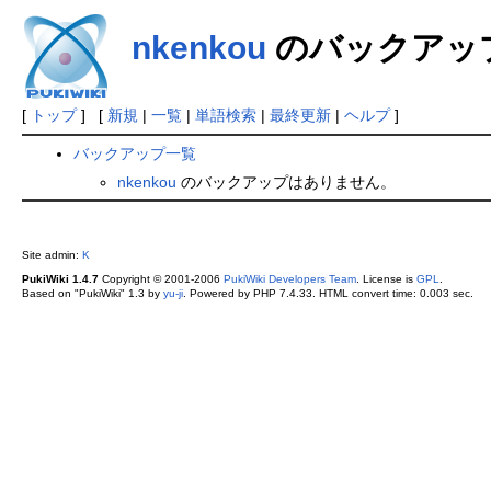
nkenkou
のバックアッ
[
トップ
] [
新規
|
一覧
|
単語検索
|
最終更新
|
ヘルプ
]
バックアップ一覧
nkenkou
のバックアップはありません。
Site admin:
K
PukiWiki 1.4.7
Copyright © 2001-2006
PukiWiki Developers Team
. License is
GPL
.
Based on "PukiWiki" 1.3 by
yu-ji
. Powered by PHP 7.4.33. HTML convert time: 0.003 sec.