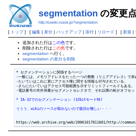
segmentation
の変更
http://oswiki.osask.jp/?segmentation
[
トップ
] [
編集
|
差分
|
バックアップ
|
添付
|
リロード
] [
新規
|
追加された行は
この色
です。
削除された行は
この色
です。
segmentation
へ行く。
segmentation の差分を削除
* セグメンテーションに関係するページ

-一般には、メモリアドレスをたった一つの整数（リニアアドレス）で表
-たいていはこれに更にアクセス権に関する情報も付与されている。

-さらにたいていはアクセス可能範囲を示すリミットフィールドもある。

-電話番号の市外局番がセグメントセレクタで、それ以降の桁がオフセット
* IA-32でのセグメンテーション (32bitモード時)
ううう、wikiのソースが取れないので復旧が難しい・・・