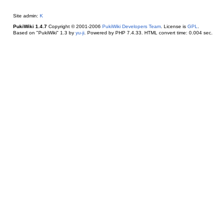
Site admin:
K
PukiWiki 1.4.7
Copyright © 2001-2006
PukiWiki Developers Team
. License is
GPL
.
Based on "PukiWiki" 1.3 by
yu-ji
. Powered by PHP 7.4.33. HTML convert time: 0.004 sec.