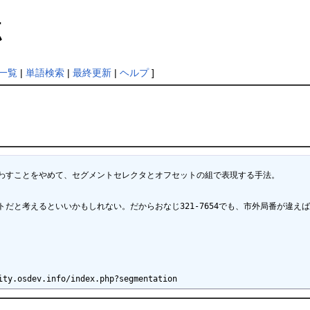
点
一覧
|
単語検索
|
最終更新
|
ヘルプ
]
わすことをやめて、セグメントセレクタとオフセットの組で表現する手法。

だと考えるといいかもしれない。だからおなじ321-7654でも、市外局番が違えば