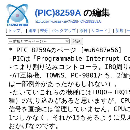
(PIC)8259A
の編集
http://oswiki.osask.jp/?%28PIC%298259A
[
トップ
] [
編集
|
差分
|
バックアップ
|
添付
|
リロード
] [
新規
|