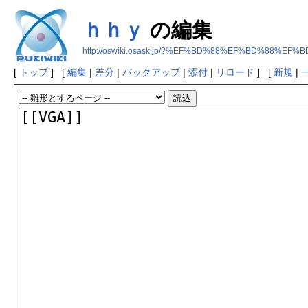
ｈｈｙ
の編集
http://oswiki.osask.jp/?%EF%BD%88%EF%BD%88%EF%
[
トップ
] [
編集
|
差分
|
バックアップ
|
添付
|
リロード
] [
新規
|