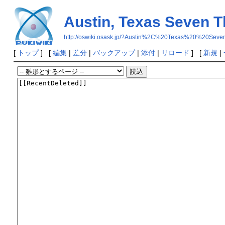
Austin, Texas Seven T
http://oswiki.osask.jp/?Austin%2C%20Texas%20%20
[
トップ
] [
編集
|
差分
|
バックアップ
|
添付
|
リロード
] [
新規
|