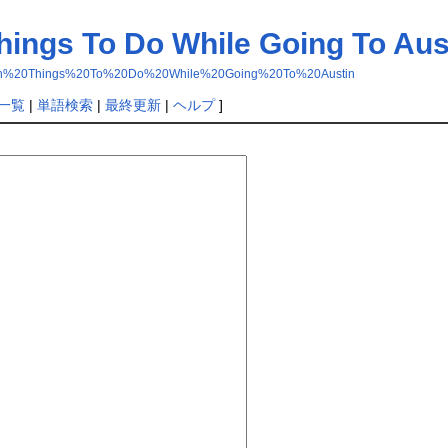
hings To Do While Going To Aus
Seven%20Things%20To%20Do%20While%20Going%20To%20Austin
一覧
|
単語検索
|
最終更新
|
ヘルプ
]