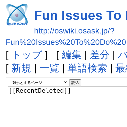
Fun Issues To 
http://oswiki.osask.jp/?
Fun%20Issues%20To%20Do%20I
[
トップ
] [
編集
|
差分
|
[
新規
|
一覧
|
単語検索
|
最