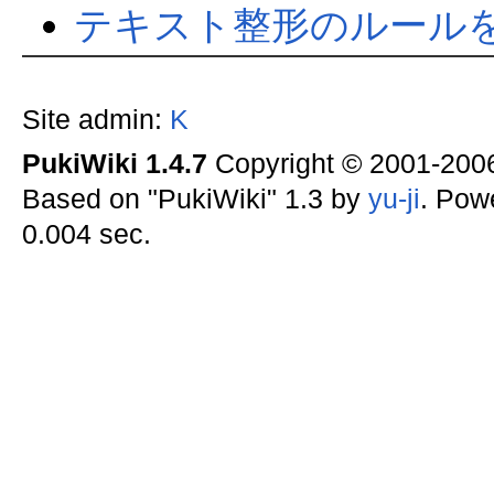
テキスト整形のルール
Site admin:
K
PukiWiki 1.4.7
Copyright © 2001-20
Based on "PukiWiki" 1.3 by
yu-ji
. Pow
0.004 sec.