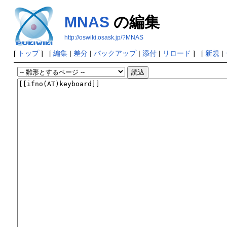
MNAS
の編集
http://oswiki.osask.jp/?MNAS
[
トップ
] [
編集
|
差分
|
バックアップ
|
添付
|
リロード
] [
新規
|