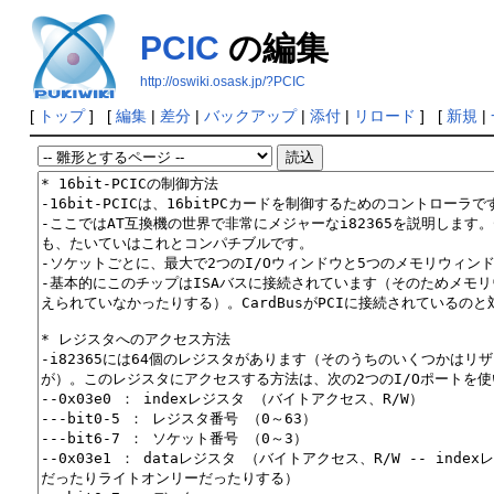
PCIC
の編集
http://oswiki.osask.jp/?PCIC
[
トップ
] [
編集
|
差分
|
バックアップ
|
添付
|
リロード
] [
新規
|