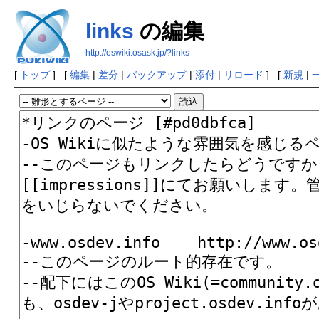
links
の編集
http://oswiki.osask.jp/?links
[
トップ
] [
編集
|
差分
|
バックアップ
|
添付
|
リロード
] [
新規
|