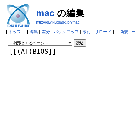
mac
の編集
http://oswiki.osask.jp/?mac
[
トップ
] [
編集
|
差分
|
バックアップ
|
添付
|
リロード
] [
新規
|