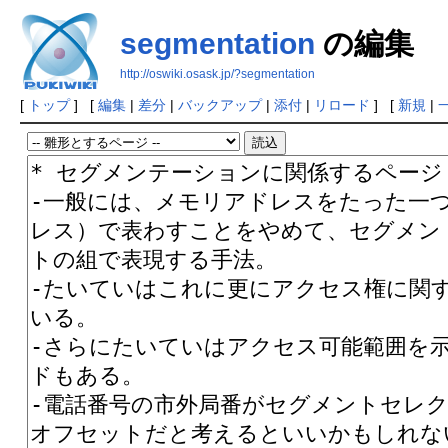
segmentation
の編集
http://oswiki.osask.jp/?segmentation
[
トップ
] [
編集
|
差分
|
バックアップ
|
添付
|
リロード
] [
新規
|