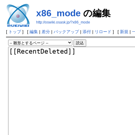
x86_mode
の編集
http://oswiki.osask.jp/?x86_mode
[
トップ
] [
編集
|
差分
|
バックアップ
|
添付
|
リロード
] [
新規
|