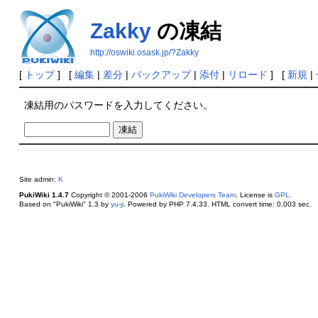
Zakky
の凍結
http://oswiki.osask.jp/?Zakky
[
トップ
] [
編集
|
差分
|
バックアップ
|
添付
|
リロード
] [
新規
|
凍結用のパスワードを入力してください。
Site admin:
K
PukiWiki 1.4.7
Copyright © 2001-2006
PukiWiki Developers Team
. License is
GPL
.
Based on "PukiWiki" 1.3 by
yu-ji
. Powered by PHP 7.4.33. HTML convert time: 0.003 sec.