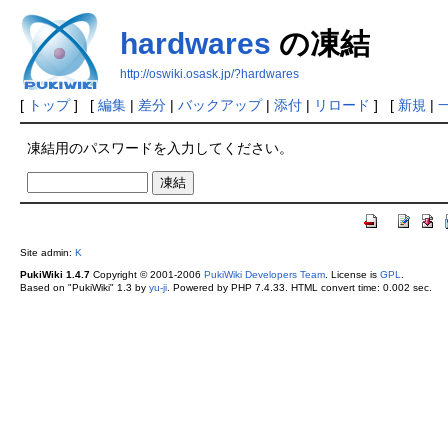
hardwares
の凍結
http://oswiki.osask.jp/?hardwares
[
トップ
] [
編集
|
差分
|
バックアップ
|
添付
|
リロード
] [
新規
|
凍結用のパスワードを入力してください。
Site admin:
K
PukiWiki 1.4.7
Copyright © 2001-2006
PukiWiki Developers Team
. License is
GPL
.
Based on "PukiWiki" 1.3 by
yu-ji
. Powered by PHP 7.4.33. HTML convert time: 0.002 sec.