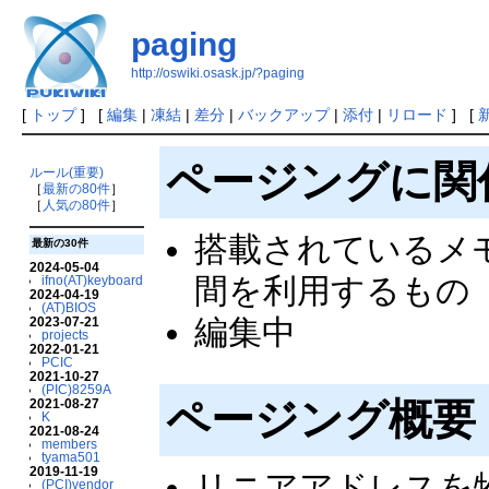
paging
http://oswiki.osask.jp/?paging
[
トップ
] [
編集
|
凍結
|
差分
|
バックアップ
|
添付
|
リロード
] [
ページングに関
ルール(重要)
［
最新の80件
］
［
人気の80件
］
搭載されているメ
最新の30件
2024-05-04
間を利用するもの
ifno(AT)keyboard
2024-04-19
(AT)BIOS
編集中
2023-07-21
projects
2022-01-21
PCIC
2021-10-27
(PIC)8259A
ページング概要
2021-08-27
K
2021-08-24
members
tyama501
2019-11-19
リニアアドレスを物
(PCI)vendor