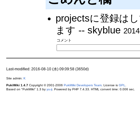
projectsに登
ます -- skyblue
2014
コメント
Last-modified: 2016-08-10 (水) 09:09:58 (3650d)
Site admin:
K
PukiWiki 1.4.7
Copyright © 2001-2006
PukiWiki Developers Team
. License is
GPL
.
Based on "PukiWiki" 1.3 by
yu-ji
. Powered by PHP 7.4.33. HTML convert time: 0.006 sec.