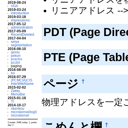
2019-08-24
VGA
リニアアドレス --
2019-03-24
introduction
2019-03-18
impressions
2017-05-12
administration
PDT (Page Dire
2017-05-09
RecentDeleted
2017-04-04
seiya
segmentation
2016-08-10
qemu
PTE (Page Tabl
pekon
pcecho
pcctol
paging
2016-08-09
bo
2016-07-29
ページ
†
(PCMCIA)CIS
InterWikiName
2015-02-02
Zakky
MenuBar
2015-01-18
物理アドレスを一定
TI
2014-10-17
nkenkou
microkernel/log0
microkernel
こめんと欄
Counter: 2348, today: 1, yester
†
day: 2