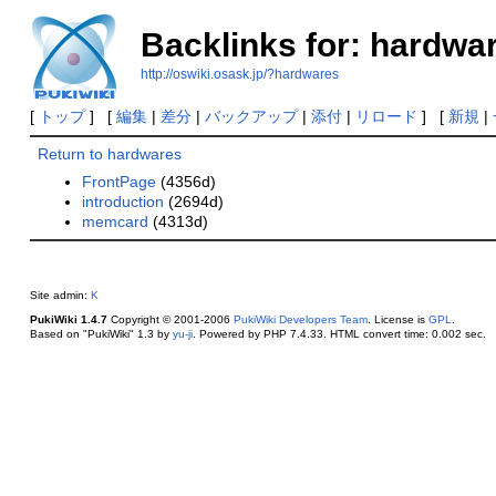
Backlinks for: hardwa
http://oswiki.osask.jp/?hardwares
[
トップ
] [
編集
|
差分
|
バックアップ
|
添付
|
リロード
] [
新規
|
Return to hardwares
FrontPage
(4356d)
introduction
(2694d)
memcard
(4313d)
Site admin:
K
PukiWiki 1.4.7
Copyright © 2001-2006
PukiWiki Developers Team
. License is
GPL
.
Based on "PukiWiki" 1.3 by
yu-ji
. Powered by PHP 7.4.33. HTML convert time: 0.002 sec.