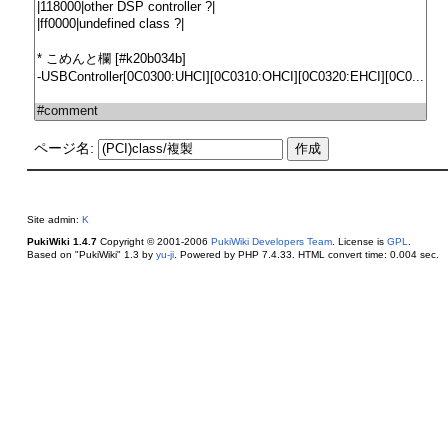
ページ名:
Site admin:
K
PukiWiki 1.4.7
Copyright © 2001-2006
PukiWiki Developers Team
. License is
GPL
.
Based on "PukiWiki" 1.3 by
yu-ji
. Powered by PHP 7.4.33. HTML convert time: 0.004 sec.