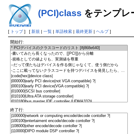
(PCI)class
をテンプレ
[
トップ
] [
新規
|
一覧
|
単語検索
|
最終更新
|
ヘルプ
]
開始行:
終了行: