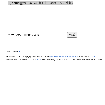
ページ名:
Site admin:
K
PukiWiki 1.4.7
Copyright © 2001-2006
PukiWiki Developers Team
. License is
GPL
.
Based on "PukiWiki" 1.3 by
yu-ji
. Powered by PHP 7.4.33. HTML convert time: 0.003 sec.