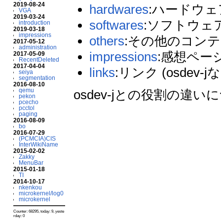
2019-08-24
hardwares
:ハードウェ
VGA
2019-03-24
softwares
:ソフトウェ
introduction
2019-03-18
impressions
others
:その他のコンテ
2017-05-12
administration
impressions
:感想ペー
2017-05-09
RecentDeleted
2017-04-04
links
:リンク (osdev-j
seiya
segmentation
2016-08-10
qemu
osdev-jとの役割の違い
pekon
pcecho
pcctol
paging
2016-08-09
bo
2016-07-29
(PCMCIA)CIS
InterWikiName
2015-02-02
Zakky
MenuBar
2015-01-18
TI
2014-10-17
nkenkou
microkernel/log0
microkernel
Counter: 68295, today: 9, yeste
rday: 0