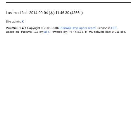
Last-modified: 2014-09-04 (木) 11:46:30 (4356d)
Site admin:
K
PukiWiki 1.4.7
Copyright © 2001-2006
PukiWiki Developers Team
. License is
GPL
.
Based on "PukiWiki" 1.3 by
yu-ji
. Powered by PHP 7.4.33. HTML convert time: 0.011 sec.