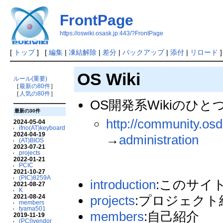
FrontPage
https://oswiki.osask.jp:443/?FrontPage
[
トップ
] [
編集
|
凍結解除
|
差分
|
バックアップ
|
添付
|
リロード
]
OS Wiki
ルール(重要)
［
最新の80件
］
［
人気の80件
］
OS開発系Wikiのひと
最新の30件
http://community.osd
2024-05-04
ifno(AT)keyboard
2024-04-19
→
administration
(AT)BIOS
2023-07-21
projects
2022-01-21
PCIC
2021-10-27
(PIC)8259A
introduction
:このサイ
2021-08-27
K
2021-08-24
projects
:プロジェクト
members
tyama501
members
:自己紹介
2019-11-19
(PCI)vendor