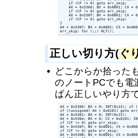
    if (CF != 0) goto err_skip;

    AX = 0x530d; BX = 0x0001; CX = 0
    if (CF != 0) goto err_skip;

    AX = 0x530f; BX = 0x0001; CX = 0
    if (CF != 0) goto err_skip;

}

AX = 0x5307; BX = 0x0001; CX = 0x000
err_skip: for (;;) HLT();
正しい切り方(
ぐ
どこからか拾った
のノートPCでも
ばん正しいやり方で
AX = 0x5300; BX = 0; INT(0x15); if (
if ((unsigned) AX < 0x0101) goto err_
AX = 0x5301; BX = 0; INT(0x15);

AX = 0x530e; BX = 0; CX = 0x0101; IN
if (CF != 0) goto err_skip;

AX = 0x530f; BX = 0x0001; CX = 0x000
if (CF != 0) goto err_skip;

AX = 0x5308; BX = 0x0001; CX = 0x000