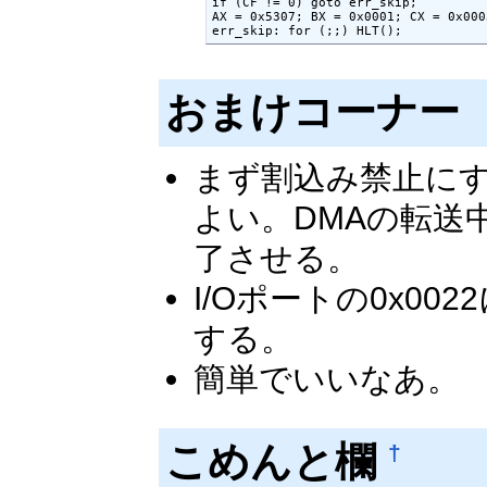
if (CF != 0) goto err_skip;

AX = 0x5307; BX = 0x0001; CX = 0x000
err_skip: for (;;) HLT();
おまけコーナー 
まず割込み禁止にす
よい。DMAの転送
了させる。
I/Oポートの0x00
する。
簡単でいいなあ。
こめんと欄
†