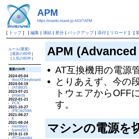
APM
https://oswiki.osask.jp:443/?APM
[
トップ
] [
編集
|
凍結
|
差分
|
バックアップ
|
添付
|
リロード
] [
APM (Advance
ルール(重要)
［
最新の80件
］
［
人気の80件
］
AT互換機用の電源
最新の30件
2024-05-04
とりあえず、今の段
ifno(AT)keyboard
2024-04-19
(AT)BIOS
トウェアからOFF
2023-07-21
projects
2022-01-21
す。
PCIC
2021-10-27
(PIC)8259A
2021-08-27
K
2021-08-24
マシンの電源を
members
tyama501
2019-11-19
(PCI)vendor