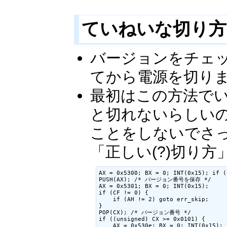
ていねいな切り方
バージョンをチェッ
てから電源を切り
最初はこの方法でい
と切れないらしいの
ことをしないでさ
「正しい(?)切り
AX = 0x5300; BX = 0; INT(0x15); if (
PUSH(AX); /* バージョン番号を保存 */

AX = 0x5301; BX = 0; INT(0x15);

if (CF != 0) {

    if (AH != 2) goto err_skip;

}

POP(CX); /* バージョン番号 */

if ((unsigned) CX >= 0x0101) {

    AX = 0x530e; BX = 0; INT(0x15);
