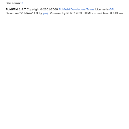
Site admin:
K
PukiWiki 1.4.7
Copyright © 2001-2006
PukiWiki Developers Team
. License is
GPL
.
Based on "PukiWiki" 1.3 by
yu-ji
. Powered by PHP 7.4.33. HTML convert time: 0.013 sec.