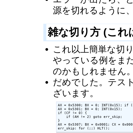
源を切れるように
雑な切り方 (これ
これ以上簡単な切
やっている例をま
のかもしれません
だめでした。テス
ざいます。
AX = 0x5300; BX = 0; INT(0x15); if (
AX = 0x5301; BX = 0; INT(0x15);

if (CF != 0) {

    if (AH != 2) goto err_skip;

}

AX = 0x5307; BX = 0x0001; CX = 0x000
err_skip: for (;;) HLT();