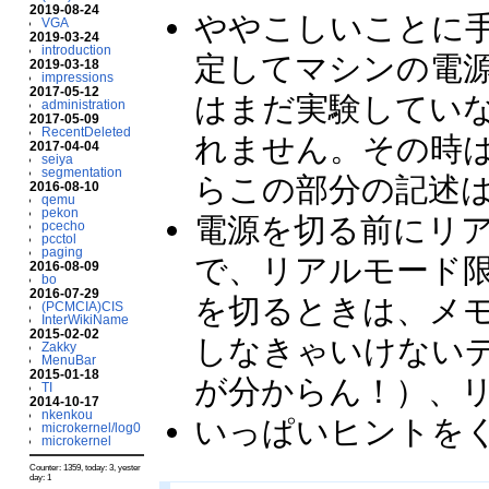
2019-08-24
ややこしいことに
VGA
2019-03-24
introduction
定してマシンの電
2019-03-18
impressions
2017-05-12
はまだ実験してい
administration
2017-05-09
RecentDeleted
れません。その時
2017-04-04
seiya
segmentation
らこの部分の記述
2016-08-10
qemu
pekon
電源を切る前にリ
pcecho
pcctol
paging
で、リアルモード
2016-08-09
bo
2016-07-29
を切るときは、メ
(PCMCIA)CIS
InterWikiName
2015-02-02
しなきゃいけない
Zakky
MenuBar
2015-01-18
が分からん！）、
TI
2014-10-17
nkenkou
いっぱいヒントをくれ
microkernel/log0
microkernel
Counter: 1359, today: 3, yester
day: 1