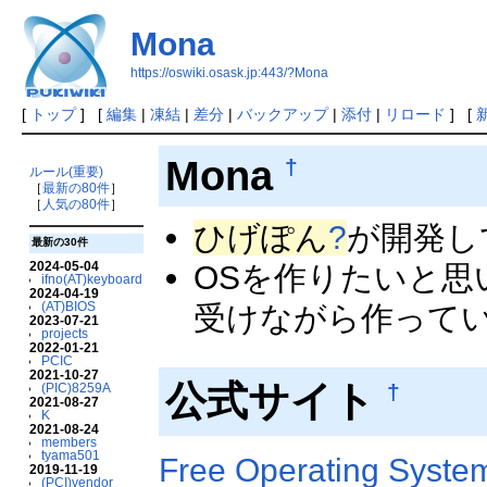
Mona
https://oswiki.osask.jp:443/?Mona
[
トップ
] [
編集
|
凍結
|
差分
|
バックアップ
|
添付
|
リロード
] [
Mona
†
ルール(重要)
［
最新の80件
］
［
人気の80件
］
ひげぽん
?
が開発し
最新の30件
2024-05-04
OSを作りたいと
ifno(AT)keyboard
2024-04-19
(AT)BIOS
受けながら作ってい
2023-07-21
projects
2022-01-21
PCIC
2021-10-27
公式サイト
†
(PIC)8259A
2021-08-27
K
2021-08-24
members
tyama501
Free Operating Syste
2019-11-19
(PCI)vendor