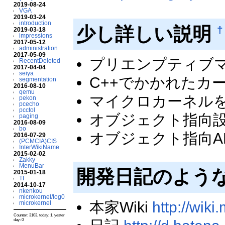
2019-08-24
VGA
2019-03-24
introduction
少し詳しい説明
†
2019-03-18
impressions
2017-05-12
administration
2017-05-09
プリエンプティブマ
RecentDeleted
2017-04-04
seiya
C++でかかれたカ
segmentation
2016-08-10
qemu
マイクロカーネル
pekon
pcecho
pcctol
オブジェクト指向
paging
2016-08-09
bo
オブジェクト指向A
2016-07-29
(PCMCIA)CIS
InterWikiName
2015-02-02
Zakky
MenuBar
開発日記のよう
2015-01-18
TI
2014-10-17
nkenkou
microkernel/log0
本家Wiki
http://wik
microkernel
Counter: 3103, today: 1, yester
day: 0