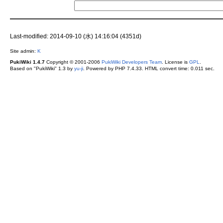
Last-modified: 2014-09-10 (水) 14:16:04 (4351d)
Site admin:
K
PukiWiki 1.4.7
Copyright © 2001-2006
PukiWiki Developers Team
. License is
GPL
.
Based on "PukiWiki" 1.3 by
yu-ji
. Powered by PHP 7.4.33. HTML convert time: 0.011 sec.