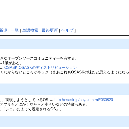
新規
|
一覧
|
単語検索
|
最終更新
|
ヘルプ
]
。
大きなオープンソースコミュニティーを有する。
98x1版がある。
 →
OSASK:OSASKのディストリビューション
くわからないところがネック（まあこれもOSASKの味だと思えるようにな
し、実現しようとしているOS →
http://osask.jp/boyaki.html#030820
もアプリもとにかくやたらと小さいなどの特徴もある。
く「シェルによって規定されるOS」。