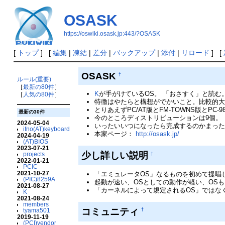
OSASK
https://oswiki.osask.jp:443/?OSASK
[
トップ
] [
編集
|
凍結
|
差分
|
バックアップ
|
添付
|
リロード
] [
OSASK
†
ルール(重要)
［
最新の80件
］
K
が手がけているOS。 「おさすく」と読む
［
人気の80件
］
特徴はやたらと構想がでかいこと。比較的
とりあえずPC/AT版とFM-TOWNS版とPC-
最新の30件
今のところディストリビューションは9個。
2024-05-04
いったいいつになったら完成するのかまった
ifno(AT)keyboard
本家ページ：
http://osask.jp/
2024-04-19
(AT)BIOS
2023-07-21
少し詳しい説明
projects
†
2022-01-21
PCIC
2021-10-27
「エミュレータOS」なるものを初めて提唱
(PIC)8259A
起動が速い、OSとしての動作が軽い、OS
2021-08-27
「カーネルによって規定されるOS」ではな
K
2021-08-24
members
コミュニティ
tyama501
†
2019-11-19
(PCI)vendor