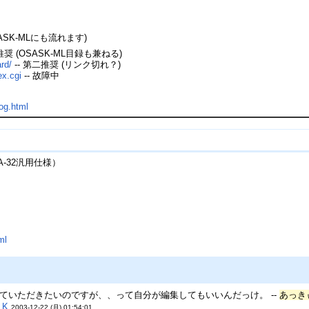
SK-MLにも流れます)
推奨 (OSASK-ML目録も兼ねる)
rd/
-- 第二推奨 (リンク切れ？)
ex.cgi
-- 故障中
og.html
A-32汎用仕様）
ml
していただきたいのですが、、って自分が編集してもいいんだっけ。 --
あっき
-
K
2003-12-22 (月) 01:54:01