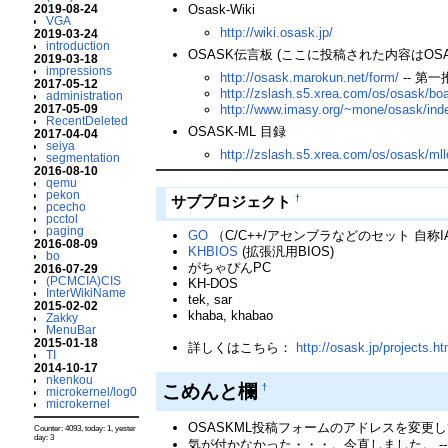
2019-08-24
Osask-Wiki
VGA
http://wiki.osask.jp/
2019-03-24
introduction
OSASK伝言板 (ここに投稿された内容はOSA
2019-03-18
impressions
http://osask.marokun.net/form/
-- 第一
2017-05-12
http://zslash.s5.xrea.com/os/osask/boa
administration
http://www.imasy.org/~mone/osask/ind
2017-05-09
RecentDeleted
OSASK-ML 目録
2017-04-04
seiya
http://zslash.s5.xrea.com/os/osask/mll
segmentation
2016-08-10
qemu
pekon
†
サブプロジェクト
pcecho
pcctol
paging
GO
（C/C++/アセンブラなどのセット 自称I
2016-08-09
KHBIOS
(拡張汎用BIOS)
bo
がちゃぴんPC
2016-07-29
(PCMCIA)CIS
KH-DOS
InterWikiName
tek, sar
2015-02-02
khaba, khabao
Zakky
MenuBar
2015-01-18
詳しくはこちら：
http://osask.jp/projects.ht
TI
2014-10-17
nkenkou
こめんと欄
†
microkernel/log0
microkernel
OSASKML投稿フォームのアドレスを変更
Counter: 4093, today: 1, yester
day: 3
気が付かなかった・・・。今直しました。 -