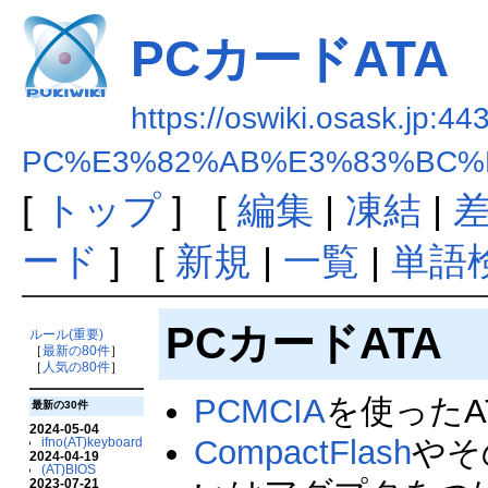
PCカードATA
https://oswiki.osask.jp:44
PC%E3%82%AB%E3%83%BC%
[
トップ
] [
編集
|
凍結
|
ード
] [
新規
|
一覧
|
単語
PCカードATA
ルール(重要)
［
最新の80件
］
［
人気の80件
］
PCMCIA
を使ったA
最新の30件
2024-05-04
CompactFlash
やそ
ifno(AT)keyboard
2024-04-19
(AT)BIOS
2023-07-21