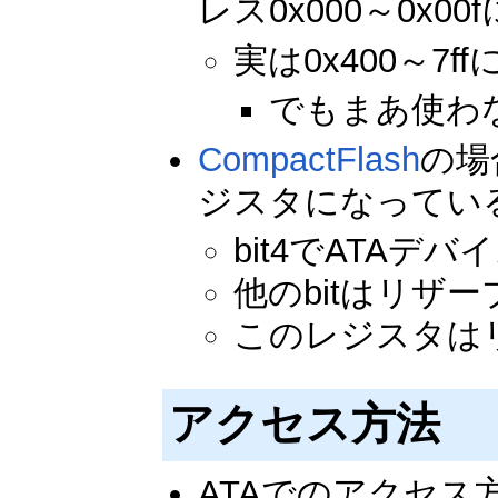
レス0x000～0x0
実は0x400～
でもまあ使わ
CompactFlash
の場
ジスタになってい
bit4でATAデ
他のbitはリザ
このレジスタは
アクセス方法
ATAでのアクセス