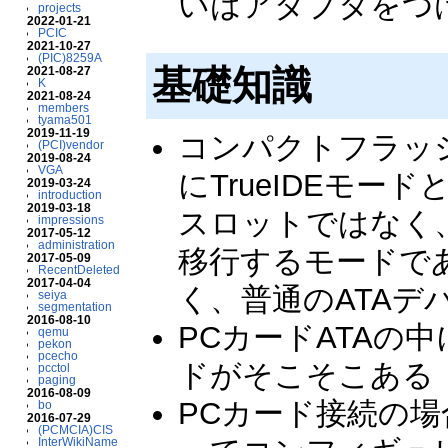
いはアダプタをつけ
projects
2022-01-21
PCIC
2021-10-27
(PIC)8259A
基礎知識
2021-08-27
K
2021-08-24
members
tyama501
2019-11-19
コンパクトフラッシ
(PCI)vendor
2019-08-24
VGA
にTrueIDEモー
2019-03-24
introduction
2019-03-18
スロットではなく
impressions
2017-05-12
administration
移行するモードで
2017-05-09
RecentDeleted
2017-04-04
く、普通のATA
seiya
segmentation
2016-08-10
PCカードATAの中
qemu
pekon
pcecho
ドがそこそこある
pcctol
paging
2016-08-09
PCカード接続の場
bo
2016-07-29
(PCMCIA)CIS
InterWikiName