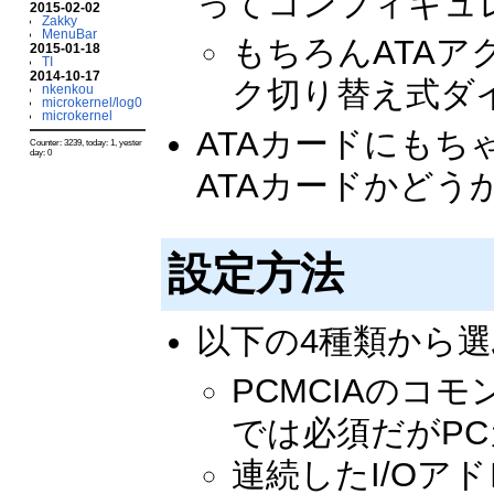
ってコンフィギュ
2015-02-02
Zakky
MenuBar
もちろんATA
2015-01-18
TI
2014-10-17
ク切り替え式ダ
nkenkou
microkernel/log0
microkernel
ATAカードにもち
Counter: 3239, today: 1, yester
day: 0
ATAカードかどう
設定方法
以下の4種類から
PCMCIAのコモ
では必須だがPC
連続したI/Oアド