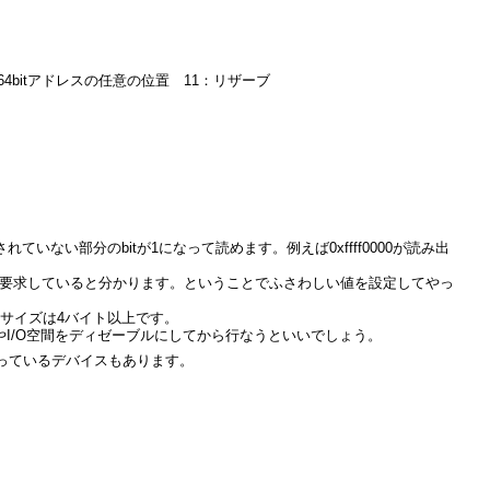
：64bitアドレスの任意の位置 11：リザーブ
ていない部分のbitが1になって読めます。例えば0xffff0000が読み出
を要求していると分かります。ということでふさわしい値を設定してやっ
トサイズは4バイト以上です。
I/O空間をディゼーブルにしてから行なうといいでしょう。
っているデバイスもあります。