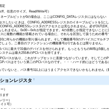
固定
0cff、任意のサイズ、Read/Write可）
タのイネーブルビットが0の場合は、ここはCONFIG_DATAレジスタにはならない
セスしたいときは、CONFIG_ADDRESSレジスタのイネーブルビットを1
ONFIG_ADDRESSレジスタのアクセスとは見なされません。必ずOUT(DX, 
かもしれません。0x00～0xfcが指定できます。4の倍数しか指定できないこと
イスに複数の機能が搭載されている場合に、それらを区別して扱うための番号
号0に何らかの機能が割り振られます。そして機能番号0のデバイスにマルチ
いでしょう。二番目のファンクションの機能番号が1であるとは限りません。
CIバスに最大で31個のデバイスを付けられます。もっともうちのM/Bは5個し
システムは最大255本のPCIバスを持てます。
PCIバスがあり、これがチップセットに直接つながっています。そしてこのPC
AGPバスはそういう第二のPCIバスなのです。・・・ハード的にはどうであ
っていないと、バス番号1以上にはうまくアクセスできないかもしれません（
ーションレジスタ
†
リー）
ります
オンリー）
ドライト可）