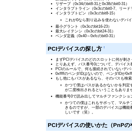
リザーブ（0x34のbit8-31と0x38のbit0-31）
インタラプトライン（0x3cのbit0-7、リー
インタラプトピン（0x3cのbit8-15）
これが0なら割り込みを使わないデバ
最小グラント（0x3cのbit16-23）
最大レイテンシ（0x3cのbit24-31）
ベンダ定義（0x40～0xfcのbit0-31）
PCIデバイスの探し方
†
まずPCIデバイスのどのスロットに何が刺
とりあえず、バス番号0について、デバイス番
PCIのルールで、何も接続されていないデバイス番号を
0xffffのベンダIDはないので、ベンダID
もし他にもバスがあるなら、そのバスも検
かつて僕はバスがあるかないかを判定す
が二度検出されるということもありま
機能番号0で読み出してマルチファンクショ
かつての僕はこれもサボって、マルチ
きるのですが、一部のデバイスは機能
しいです（笑）。
PCIデバイスの使いかた（PnP