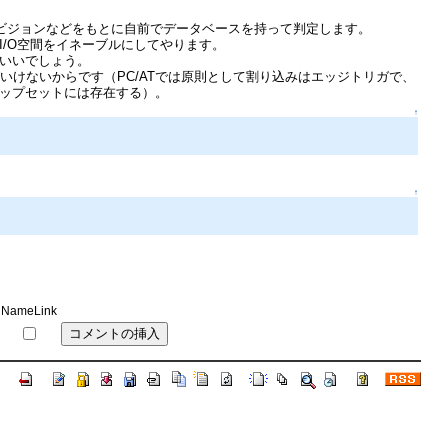
リビジョンなどをもとに自前でデータベースを持って判定します。
I/O空間をイネーブルにしてやります。
ばいいでしょう。
いけないからです（PC/ATでは原則として割り込みはエッジトリガで、
チップセットには存在する）。
↑
↑
NameLink