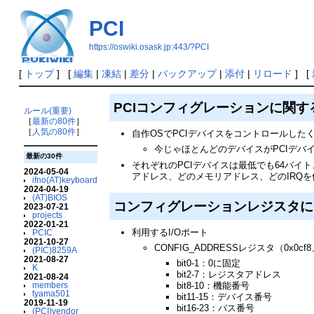
PCI
https://oswiki.osask.jp:443/?PCI
[
トップ
] [
編集
|
凍結
|
差分
|
バックアップ
|
添付
|
リロード
] [
PCIコンフィグレーションに関
ルール(重要)
［
最新の80件
］
［
人気の80件
］
自作OSでPCIデバイスをコントロールし
今じゃほとんどのデバイスがPCIデバ
最新の30件
それぞれのPCIデバイスは最低でも64バイ
2024-05-04
アドレス、どのメモリアドレス、どのIRQ
ifno(AT)keyboard
2024-04-19
(AT)BIOS
コンフィグレーションレジスタに
2023-07-21
projects
2022-01-21
利用するI/Oポート
PCIC
2021-10-27
CONFIG_ADDRESSレジスタ（0x0cf8、3
(PIC)8259A
2021-08-27
bit0-1：0に固定
K
bit2-7：レジスタアドレス
2021-08-24
members
bit8-10：機能番号
tyama501
bit11-15：デバイス番号
2019-11-19
bit16-23：バス番号
(PCI)vendor