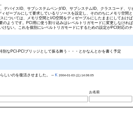
照。
D、デバイスID、サブシステムベンダID、サブシステムID、クラスコード、
をディゼーブルにして要求しているリソースを設定し、そののちにメモリ空間と
スについては、メモリ空間とI/O空間をディゼーブルにしたままにしておけ
要のようです。PCI用に使う割り込みはレベルトリガモードに変更しなければ
ばいけない。これを個別にレベルトリガモードにするための設定がPCI対応の
っと特別なPCI-PCIブリッジとして振る舞う・・・とかなんとかを書く予定
しいのを復活させました。 --
K
2004-01-03 (土) 14:06:05
お名前