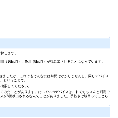
↑
で探します。
fff（16bit時）、0xff（8bit時）が読み出されることになっています。
索させましたが、これでもそんなには時間はかかりませんし、同じデバイス
よ、ということで。
も検索してください。
せてみたことがあります。たいていのデバイスはこれでもちゃんと判定で
スが8個検出されるなんてことがありました。手抜きは駄目ってことら
↑