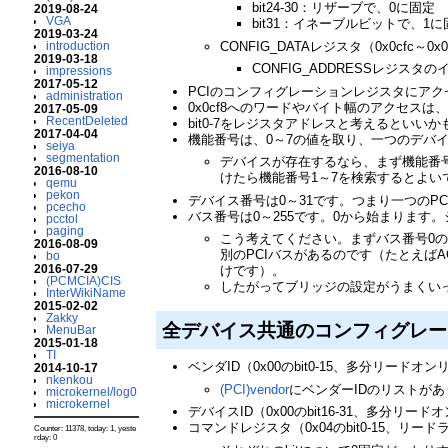
bit24-30：リザーブで、0に固定
2019-08-24
VGA
bit31：イネーブルビットで、1に
2019-03-24
CONFIG_DATAレジスタ（0x0cfc～0x
introduction
2019-03-18
CONFIG_ADDRESSレジス
impressions
2017-05-12
PCIのコンフィグレーションレジスタにアク
administration
0x0cf8へのワードやバイト幅のアクセスは、C
2017-05-09
RecentDeleted
bit0-7をレジスタアドレスと考えるといい
2017-04-04
機能番号は、0～7の値を取り、一つのデバ
seiya
segmentation
デバイスが存在するなら、まず機能番
2016-08-10
けたら機能番号1～7を検索するとよ
qemu
pekon
デバイス番号は0～31です。つまり一つのP
pcecho
バス番号は0～255です。0から始まります。
pcctol
paging
こう考えてください。まずバス番号0の
2016-08-09
別のPCIバスがあるのです（たとえば
bo
2016-07-29
けです）。
(PCMCIA)CIS
したがってブリッジの設定がうまくい
InterWikiName
2015-02-02
Zakky
全デバイス共通のコンフィグレ
MenuBar
2015-01-18
TI
ベンダID（0x00のbit0-15、多分リードオン
2014-10-17
nkenkou
(PCI)vendor
にベンダーIDのリストがあ
microkernel/log0
microkernel
デバイスID（0x00のbit16-31、多分リード
コマンドレジスタ（0x04のbit0-15、リー
Counter: 11378, today: 1, yeste
rday: 0