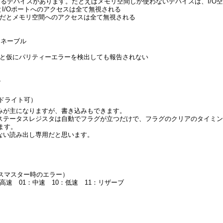
りするデバイスがあります。たとえばメモリ空間しか使わないデバイスは、I/
だとI/Oポートへのアクセスは全て無視される
が0だとメモリ空間へのアクセスは全て無視される
イネーブル
0だと仮にパリティーエラーを検出しても報告されない
ル
リードライト可）
みが主になりますが、書き込みもできます。
ステータスレジスタは自動でフラグが立つだけで、フラグのクリアのタイミン
れます。
アできない読み出し専用だと思います。
バスマスター時のエラー）
00：高速 01：中速 10：低速 11：リザーブ