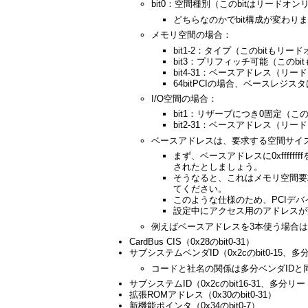
bit0：空間種別（このbitはリードオ
どちらなのかでbit構成が変わり
メモリ空間の場合：
bit1-2：タイプ（このbitもリ
bit3：プリフィッチ可能（このb
bit4-31：ベースアドレス（リ
64bitPCIの場合、ベースレ
I/O空間の場合：
bit1：リザーブにつき0固定（こ
bit2-31：ベースアドレス（リ
ベースアドレスは、要求する空間サイズ
まず、ベースアドレスに0xffff
されたとしましょう。
そうなると、これはメモリ空間要
てください。
このような仕様のため、PCIデバ
設定中にアクセス用のアドレスが
例えばベースアドレスを3本使う場合
CardBus CIS（0x28のbit0-31）
サブシステムベンダID（0x2cのbit0-15
コードと社名の関係は多分ベンダIDと
サブシステムID（0x2cのbit16-31、多分
拡張ROMアドレス（0x30のbit0-31）
新機能ポインタ（0x34のbit0-7）