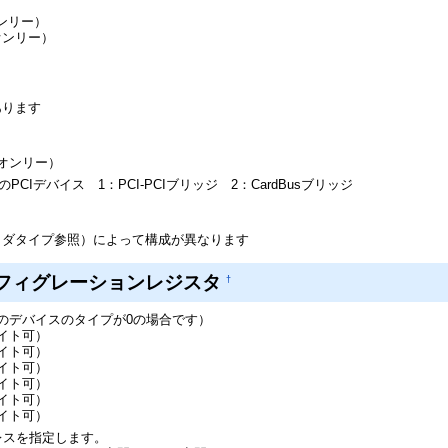
オンリー）
ドオンリー）
）
あります
ドオンリー）
のPCIデバイス 1：PCI-PCIブリッジ 2：CardBusブリッジ
ヘッダタイプ参照）によって構成が異なります
ンフィグレーションレジスタ
†
プのデバイスのタイプが0の場合です）
ライト可）
ライト可）
ライト可）
ライト可）
ライト可）
ライト可）
ドレスを指定します。