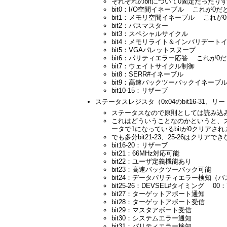
それぞれのbitについて0固定だった
bit0：I/O空間イネーブル これが0
bit1：メモリ空間イネーブル これ
bit2：バスマスター
bit3：スペシャルサイクル
bit4：メモリライト＆インバリデート
bit5：VGAパレットスヌープ
bit6：パリティエラー応答 これが
bit7：ウェイトサイクル制御
bit8：SERR#イネーブル
bit9：高速バックツーバックイネーブ
bit10-15：リザーブ
ステータスレジスタ（0x04のbit16-31、
ステータスなので原則としては読み込
これはどういうことなのかというと、
ータで1になっているbitが0クリアさ
でも多分bit21-23、25-26はクリ
bit16-20：リザーブ
bit21：66MHz対応可能
bit22：ユーザ定義機能あり
bit23：高速バックツーバック可能
bit24：データパリティエラー検知（
bit25-26：DEVSEL#タイミング 
bit27：ターゲットアボート通知
bit28：ターゲットアボート受信
bit29：マスタアボート受信
bit30：システムエラー通知
bit31：パリティエラー検知