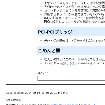
まずデバイスを探します。探し方は上記参
見付けたデバイスが何であるかは、ベンダI
コマンドレジスタでメモリ空間とI/O空間
対応するドライバが用意できていないデバイ
IRQの割り当てはチップセット側の設定も必
PICの設定もエッジトリガを指定しなけれ
PCI-PCIブリッジ
†
AGPやCardBusは、PCIからすればちょ
こめんと欄
†
なんかの拍子にこのページが消えてしまったら
デバイス --
名無しさん
2005-01-28 (金) 21:00:55
コメント
Last-modified: 2014-09-16 (火) 06:22:12 (4344d)
Site admin:
K
PukiWiki 1.4.7
Copyright © 2001-2006
PukiWiki Developers Team
. License is
GPL
.