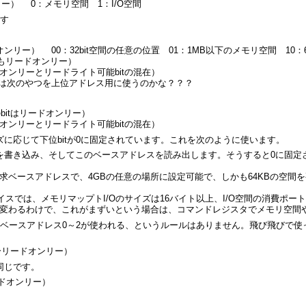
ンリー） 0：メモリ空間 1：I/O空間
ます
ードオンリー） 00：32bit空間の任意の位置 01：1MB以下のメモリ空間 10
itもリードオンリー）
ードオンリーとリードライト可能bitの混在）
ジスタは次のやつを上位アドレス用に使うのかな？？？
のbitはリードオンリー）
ードオンリーとリードライト可能bitの混在）
に応じて下位bitが0に固定されています。これを次のように使います。
ffffを書き込み、そしてこのベースアドレスを読み出します。そうすると0に固定され
求ベースアドレスで、4GBの任意の場所に設定可能で、しかも64KBの空間
イスでは、メモリマップトI/Oのサイズは16バイト以上、I/O空間の消費ポー
変わるわけで、これがまずいという場合は、コマンドレジスタでメモリ空間や
はベースアドレス0～2が使われる、というルールはありません。飛び飛びで使
、多分リードオンリー）
同じです。
リードオンリー）