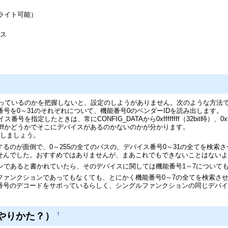
ドライト可能）
イス
さっているのかを把握しないと、設定のしようがありません。次のような方法
号を0～31のそれぞれについて、機能番号0のベンダーIDを読み出します。
指定したときは、常にCONFIG_DATAから0xffffffff（32bit時）、0xf
が0xffffかどうかでそこにデバイスがあるのかないのかが分かります。
索しましょう。
るのが面倒で、0～255の全てのバスの、デバイス番号0～31の全てを検
せんでした。おすすめではありませんが、まあこれでもできないことはない
ンであると書かれていたら、そのデバイスに関しては機能番号1～7について
ファンクションであってもなくても、とにかく機能番号0～7の全てを検索さ
番号のデコードをサボっているらしく、シングルファンクションの同じデバイ
のやりかた？）
†