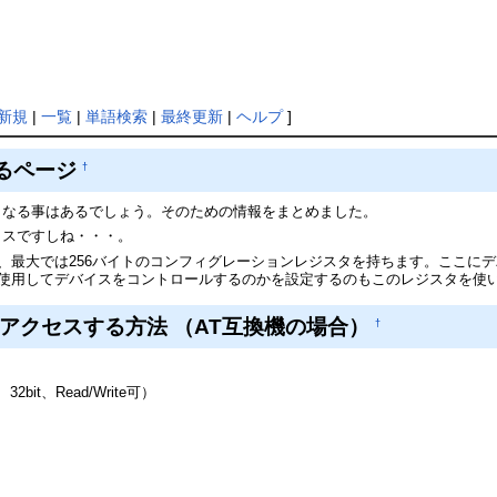
新規
|
一覧
|
単語検索
|
最終更新
|
ヘルプ
]
するページ
†
たくなる事はあるでしょう。そのための情報をまとめました。
イスですしね・・・。
ト、最大では256バイトのコンフィグレーションレジスタを持ちます。ここに
を使用してデバイスをコントロールするのかを設定するのもこのレジスタを使い
アクセスする方法 （AT互換機の場合）
†
2bit、Read/Write可）