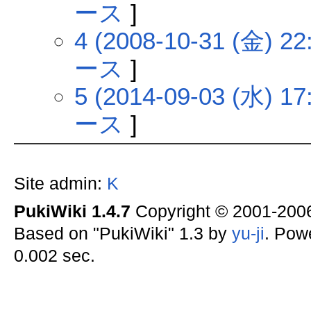
ース
]
4 (2008-10-31 (金) 22
ース
]
5 (2014-09-03 (水) 17
ース
]
Site admin:
K
PukiWiki 1.4.7
Copyright © 2001-20
Based on "PukiWiki" 1.3 by
yu-ji
. Pow
0.002 sec.