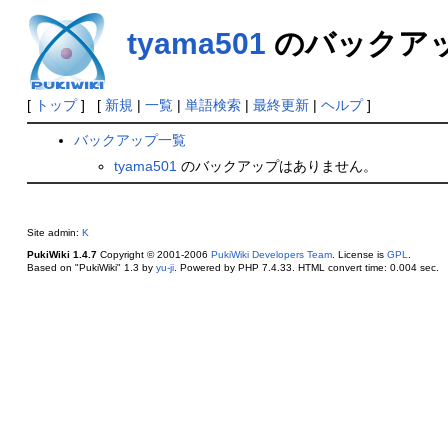
tyama501
のバックア
[
トップ
] [
新規
|
一覧
|
単語検索
|
最終更新
|
ヘルプ
]
バックアップ一覧
tyama501
のバックアップはありません。
Site admin:
K
PukiWiki 1.4.7
Copyright © 2001-2006
PukiWiki Developers Team
. License is
GPL
.
Based on "PukiWiki" 1.3 by
yu-ji
. Powered by PHP 7.4.33. HTML convert time: 0.004 sec.