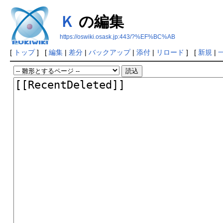
Ｋ
の編集
https://oswiki.osask.jp:443/?%EF%BC%AB
[
トップ
] [
編集
|
差分
|
バックアップ
|
添付
|
リロード
] [
新規
|