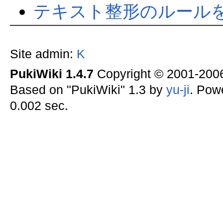
テキスト整形のルール
Site admin:
K
PukiWiki 1.4.7
Copyright © 2001-20
Based on "PukiWiki" 1.3 by
yu-ji
. Pow
0.002 sec.