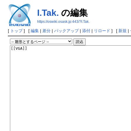
I.Tak.
の編集
https://oswiki.osask.jp:443/?I.Tak.
[
トップ
] [
編集
|
差分
|
バックアップ
|
添付
|
リロード
] [
新規
|