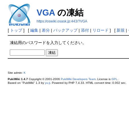
VGA
の凍結
https://oswiki.osask.jp:443/?VGA
[
トップ
] [
編集
|
差分
|
バックアップ
|
添付
|
リロード
] [
新規
|
凍結用のパスワードを入力してください。
Site admin:
K
PukiWiki 1.4.7
Copyright © 2001-2006
PukiWiki Developers Team
. License is
GPL
.
Based on "PukiWiki" 1.3 by
yu-ji
. Powered by PHP 7.4.33. HTML convert time: 0.002 sec.