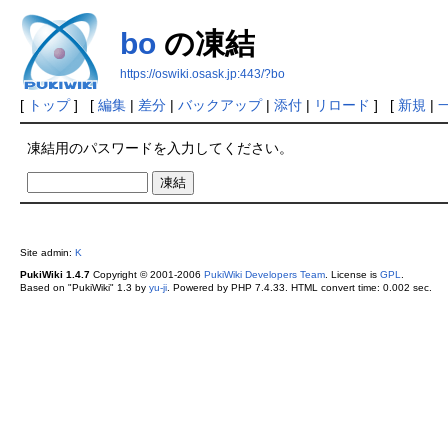
bo
の凍結
https://oswiki.osask.jp:443/?bo
[
トップ
] [
編集
|
差分
|
バックアップ
|
添付
|
リロード
] [
新規
|
凍結用のパスワードを入力してください。
Site admin:
K
PukiWiki 1.4.7
Copyright © 2001-2006
PukiWiki Developers Team
. License is
GPL
.
Based on "PukiWiki" 1.3 by
yu-ji
. Powered by PHP 7.4.33. HTML convert time: 0.002 sec.