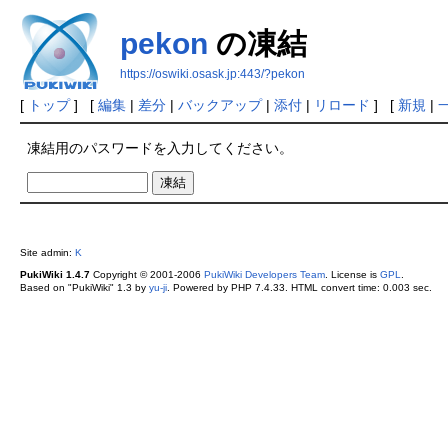
pekon
の凍結
https://oswiki.osask.jp:443/?pekon
[
トップ
] [
編集
|
差分
|
バックアップ
|
添付
|
リロード
] [
新規
|
凍結用のパスワードを入力してください。
Site admin:
K
PukiWiki 1.4.7
Copyright © 2001-2006
PukiWiki Developers Team
. License is
GPL
.
Based on "PukiWiki" 1.3 by
yu-ji
. Powered by PHP 7.4.33. HTML convert time: 0.003 sec.