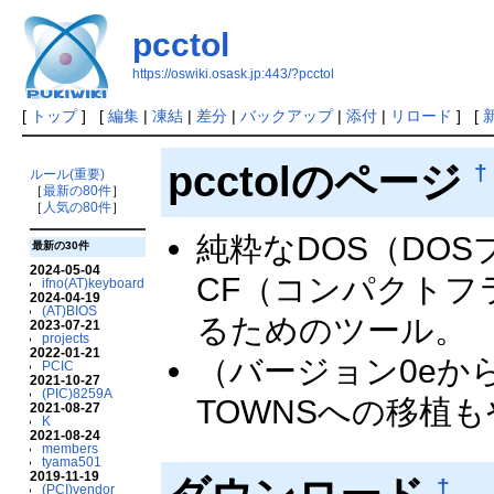
pcctol
https://oswiki.osask.jp:443/?pcctol
[
トップ
] [
編集
|
凍結
|
差分
|
バックアップ
|
添付
|
リロード
] [
pcctolのページ
†
ルール(重要)
［
最新の80件
］
［
人気の80件
］
純粋なDOS（DO
最新の30件
2024-05-04
CF（コンパクト
ifno(AT)keyboard
2024-04-19
(AT)BIOS
るためのツール。
2023-07-21
projects
2022-01-21
（バージョン0eか
PCIC
2021-10-27
(PIC)8259A
TOWNSへの移植
2021-08-27
K
2021-08-24
members
tyama501
2019-11-19
†
(PCI)vendor