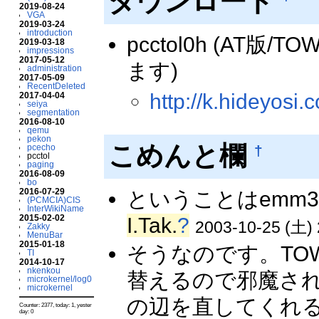
ダウンロード
2019-08-24
VGA
2019-03-24
introduction
pcctol0h (A
2019-03-18
impressions
2017-05-12
ます)
administration
2017-05-09
RecentDeleted
http://k.hideyosi.
2017-04-04
seiya
segmentation
2016-08-10
qemu
pekon
こめんと欄
†
pcecho
pcctol
paging
2016-08-09
bo
2016-07-29
ということはemm3
(PCMCIA)CIS
InterWikiName
2015-02-02
I.Tak.
?
2003-10-25 (土) 
Zakky
MenuBar
2015-01-18
そうなのです。TO
TI
2014-10-17
nkenkou
替えるので邪魔さ
microkernel/log0
microkernel
の辺を直してくれる
Counter: 2377, today: 1, yester
day: 0