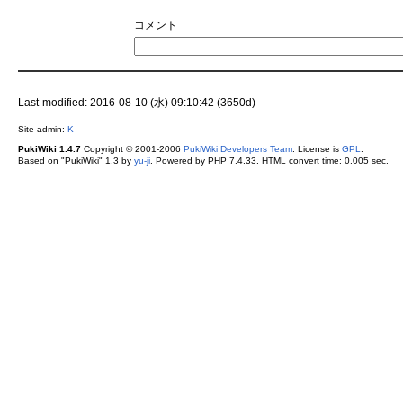
コメント
Last-modified: 2016-08-10 (水) 09:10:42 (3650d)
Site admin:
K
PukiWiki 1.4.7
Copyright © 2001-2006
PukiWiki Developers Team
. License is
GPL
.
Based on "PukiWiki" 1.3 by
yu-ji
. Powered by PHP 7.4.33. HTML convert time: 0.005 sec.