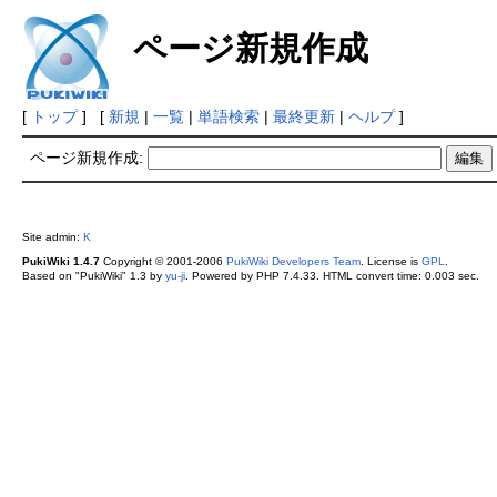
ページ新規作成
[
トップ
] [
新規
|
一覧
|
単語検索
|
最終更新
|
ヘルプ
]
ページ新規作成:
Site admin:
K
PukiWiki 1.4.7
Copyright © 2001-2006
PukiWiki Developers Team
. License is
GPL
.
Based on "PukiWiki" 1.3 by
yu-ji
. Powered by PHP 7.4.33. HTML convert time: 0.003 sec.