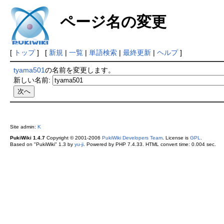
ページ名の変更
[
トップ
] [
新規
|
一覧
|
単語検索
|
最終更新
|
ヘルプ
]
tyama501
の名前を変更します。
新しい名前:
Site admin:
K
PukiWiki 1.4.7
Copyright © 2001-2006
PukiWiki Developers Team
. License is
GPL
.
Based on "PukiWiki" 1.3 by
yu-ji
. Powered by PHP 7.4.33. HTML convert time: 0.004 sec.