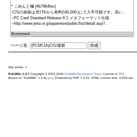
ページ名:
Site admin:
K
PukiWiki 1.4.7
Copyright © 2001-2006
PukiWiki Developers Team
. License is
GPL
.
Based on "PukiWiki" 1.3 by
yu-ji
. Powered by PHP 7.4.33. HTML convert time: 0.003 sec.