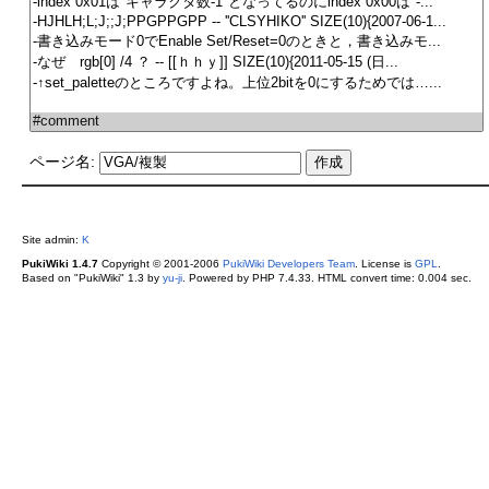
ページ名:
Site admin:
K
PukiWiki 1.4.7
Copyright © 2001-2006
PukiWiki Developers Team
. License is
GPL
.
Based on "PukiWiki" 1.3 by
yu-ji
. Powered by PHP 7.4.33. HTML convert time: 0.004 sec.