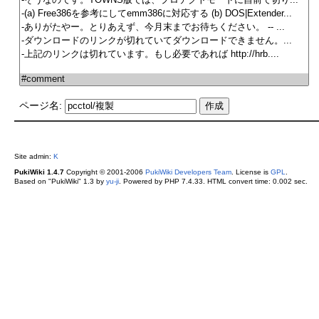
ページ名:
Site admin:
K
PukiWiki 1.4.7
Copyright © 2001-2006
PukiWiki Developers Team
. License is
GPL
.
Based on "PukiWiki" 1.3 by
yu-ji
. Powered by PHP 7.4.33. HTML convert time: 0.002 sec.