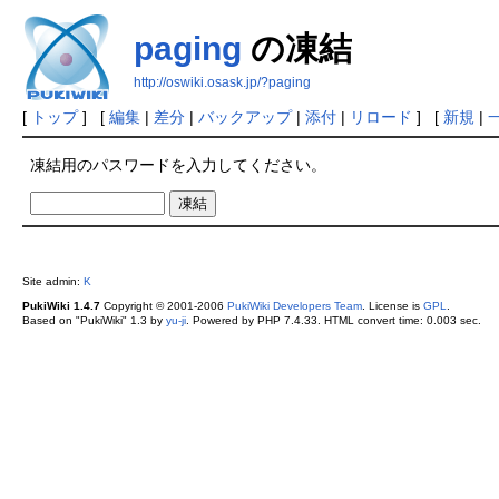
paging
の凍結
http://oswiki.osask.jp/?paging
[
トップ
] [
編集
|
差分
|
バックアップ
|
添付
|
リロード
] [
新規
|
凍結用のパスワードを入力してください。
Site admin:
K
PukiWiki 1.4.7
Copyright © 2001-2006
PukiWiki Developers Team
. License is
GPL
.
Based on "PukiWiki" 1.3 by
yu-ji
. Powered by PHP 7.4.33. HTML convert time: 0.003 sec.