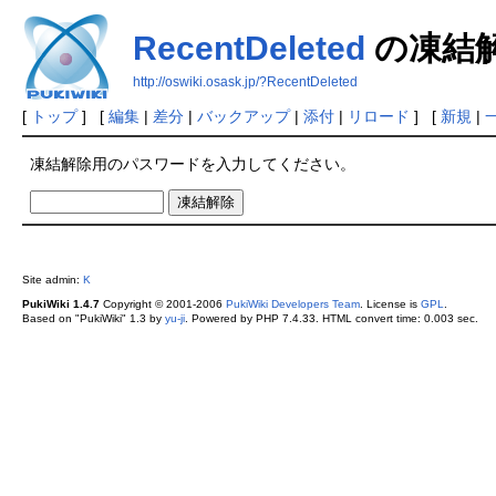
RecentDeleted
の凍結
http://oswiki.osask.jp/?RecentDeleted
[
トップ
] [
編集
|
差分
|
バックアップ
|
添付
|
リロード
] [
新規
|
凍結解除用のパスワードを入力してください。
Site admin:
K
PukiWiki 1.4.7
Copyright © 2001-2006
PukiWiki Developers Team
. License is
GPL
.
Based on "PukiWiki" 1.3 by
yu-ji
. Powered by PHP 7.4.33. HTML convert time: 0.003 sec.